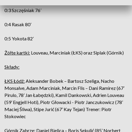
0:3 Szczęśniak 76’
0:4 Rasak 80’
0:5 Yokota 82’
Żółte kartki:
Louveau, Marciniak (ŁKS) oraz Siplak (Górnik)
Składy:
ŁKS Łódź:
Aleksander Bobek – Bartosz Szeliga, Nacho
Monsalve, Adam Marciniak, Marcin Flis – Dani Ramirez (67’
Pirulo, 78’ Jan Łabędzki), Kamil Dankowski, Adrien Louveau
(59’ Engjell Hoti), Piotr Głowacki - Piotr Janczukowicz (78’
Maciej Śliwa), Stipe Jurić (67’ Kay Tejan) Trener: Piotr
Stokowiec
Górnik Zabrze
: Daniel Bielica – Boris Sekulić (85’ Norbert