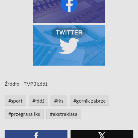
Źródło:
TVP3 Łódź
#sport
#łódź
#łks
#gornik zabrze
#przegrana łks
#ekstraklasa