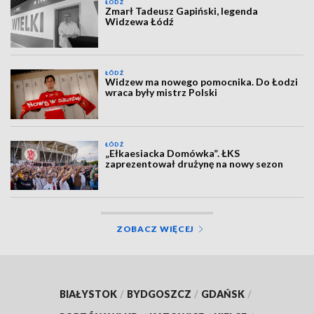
ŁÓDŹ
Zmarł Tadeusz Gapiński, legenda
Widzewa Łódź
ŁÓDŹ
Widzew ma nowego pomocnika. Do Łodzi
wraca były mistrz Polski
ŁÓDŹ
„Ełkaesiacka Domówka”. ŁKS
zaprezentował drużynę na nowy sezon
ZOBACZ WIĘCEJ
BIAŁYSTOK
/
BYDGOSZCZ
/
GDAŃSK
/