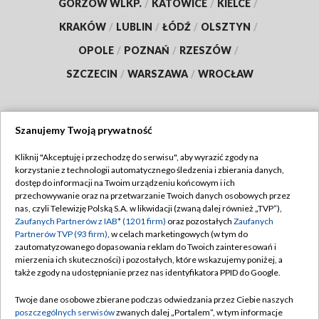
GORZÓW WLKP.
/
KATOWICE
/
KIELCE
/
KRAKÓW
/
LUBLIN
/
ŁÓDŹ
/
OLSZTYN
/
OPOLE
/
POZNAŃ
/
RZESZÓW
/
SZCZECIN
/
WARSZAWA
/
WROCŁAW
Szanujemy Twoją prywatność
Dołącz do nas:
Kliknij "Akceptuję i przechodzę do serwisu", aby wyrazić zgody na
korzystanie z technologii automatycznego śledzenia i zbierania danych,
TVP
dostęp do informacji na Twoim urządzeniu końcowym i ich
Abonament TVP
przechowywanie oraz na przetwarzanie Twoich danych osobowych przez
Regulamin TVP
nas, czyli Telewizję Polską S.A. w likwidacji (zwaną dalej również „TVP”),
Emisja w TVP
Zaufanych Partnerów z IAB* (1201 firm)
oraz pozostałych
Zaufanych
Polityka prywatności
Partnerów TVP (93 firm)
, w celach marketingowych (w tym do
Centrum informacji TVP
Moje zgody
zautomatyzowanego dopasowania reklam do Twoich zainteresowań i
mierzenia ich skuteczności) i pozostałych, które wskazujemy poniżej, a
Naziemna Telewizja Cyfrowa
Pomoc
także zgody na udostępnianie przez nas identyfikatora PPID do Google.
Sklep TVP
Biuro reklamy
Twoje dane osobowe zbierane podczas odwiedzania przez Ciebie naszych
Rada Programowa
poszczególnych serwisów
zwanych dalej „Portalem”, w tym informacje
Kontakt