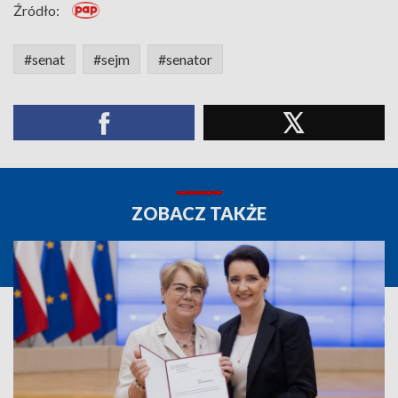
Źródło:
#senat
#sejm
#senator
ZOBACZ TAKŻE