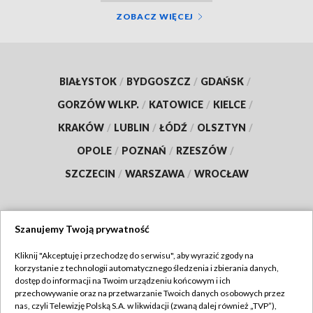
ZOBACZ WIĘCEJ
BIAŁYSTOK
/
BYDGOSZCZ
/
GDAŃSK
/
GORZÓW WLKP.
/
KATOWICE
/
KIELCE
/
KRAKÓW
/
LUBLIN
/
ŁÓDŹ
/
OLSZTYN
/
OPOLE
/
POZNAŃ
/
RZESZÓW
/
SZCZECIN
/
WARSZAWA
/
WROCŁAW
Szanujemy Twoją prywatność
Dołącz do nas:
Kliknij "Akceptuję i przechodzę do serwisu", aby wyrazić zgody na
korzystanie z technologii automatycznego śledzenia i zbierania danych,
TVP
dostęp do informacji na Twoim urządzeniu końcowym i ich
Abonament TVP
przechowywanie oraz na przetwarzanie Twoich danych osobowych przez
Regulamin TVP
nas, czyli Telewizję Polską S.A. w likwidacji (zwaną dalej również „TVP”),