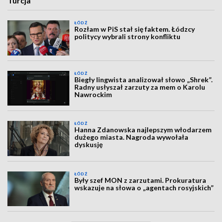
Turcja
ŁÓDŹ
Rozłam w PiS stał się faktem. Łódzcy
politycy wybrali strony konfliktu
ŁÓDŹ
Biegły lingwista analizował słowo „Shrek”.
Radny usłyszał zarzuty za mem o Karolu
Nawrockim
ŁÓDŹ
Hanna Zdanowska najlepszym włodarzem
dużego miasta. Nagroda wywołała
dyskusję
ŁÓDŹ
Były szef MON z zarzutami. Prokuratura
wskazuje na słowa o „agentach rosyjskich”