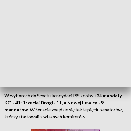
KLIKNIJ TUTAJ
Debiutantem w Senacie jest m.in. przewodniczący Unii Pracy
Waldemar Witkowski, Ryszard Franciszek Brejza
- ojciec
senatora kończącej się kadencji
Krzysztofa Brejzy
, oraz
były Dowódca Generalny Rodzajów Sił Zbrojnych
Mirosław
Różański,
a także
Maciej Żywno, Anna Górska
,
dotychczasowy marszałek województwa warmińsko-
mazurskiego
Marek Brzezin
i b.starosta przasnyski
Krzysztof Bieńkowski.
W wyborach do Senatu kandydaci PiS zdobyli
34 mandaty;
KO - 41; Trzeciej Drogi - 11, a Nowej Lewicy - 9
mandatów.
W Senacie znajdzie się także pięciu senatorów,
którzy startowali z własnych komitetów.