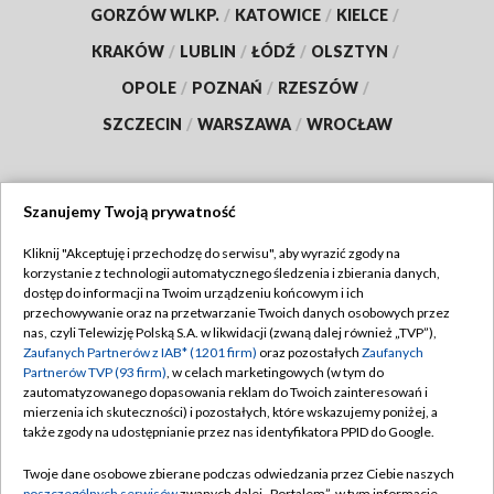
GORZÓW WLKP.
/
KATOWICE
/
KIELCE
/
KRAKÓW
/
LUBLIN
/
ŁÓDŹ
/
OLSZTYN
/
OPOLE
/
POZNAŃ
/
RZESZÓW
/
SZCZECIN
/
WARSZAWA
/
WROCŁAW
Szanujemy Twoją prywatność
Dołącz do nas:
Kliknij "Akceptuję i przechodzę do serwisu", aby wyrazić zgody na
korzystanie z technologii automatycznego śledzenia i zbierania danych,
TVP
dostęp do informacji na Twoim urządzeniu końcowym i ich
Abonament TVP
przechowywanie oraz na przetwarzanie Twoich danych osobowych przez
Regulamin TVP
nas, czyli Telewizję Polską S.A. w likwidacji (zwaną dalej również „TVP”),
Emisja w TVP
Zaufanych Partnerów z IAB* (1201 firm)
oraz pozostałych
Zaufanych
Polityka prywatności
Partnerów TVP (93 firm)
, w celach marketingowych (w tym do
Centrum informacji TVP
Moje zgody
zautomatyzowanego dopasowania reklam do Twoich zainteresowań i
mierzenia ich skuteczności) i pozostałych, które wskazujemy poniżej, a
Naziemna Telewizja Cyfrowa
Pomoc
także zgody na udostępnianie przez nas identyfikatora PPID do Google.
Sklep TVP
Biuro reklamy
Twoje dane osobowe zbierane podczas odwiedzania przez Ciebie naszych
Rada Programowa
poszczególnych serwisów
zwanych dalej „Portalem”, w tym informacje