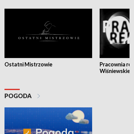
Ostatni Mistrzowie
Pracownia re
Wiśniewskieg
POGODA