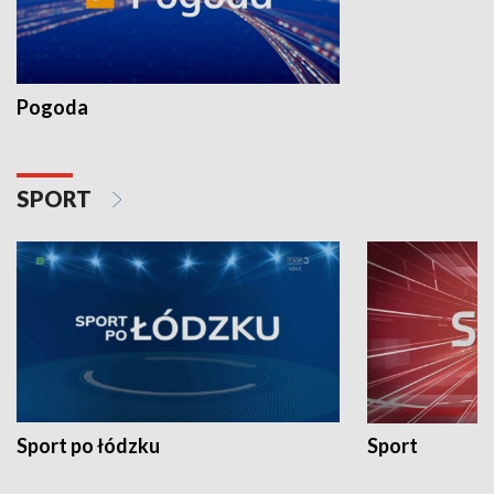
Pogoda
SPORT
Sport po łódzku
Sport