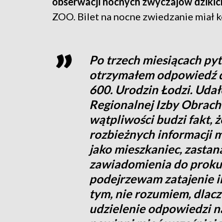
obserwacji nocnych zwyczajów dzikic
ZOO. Bilet na nocne zwiedzanie miał k
Po trzech miesiącach pyt
otrzymałem odpowiedź d
600. Urodzin Łodzi. Udało
Regionalnej Izby Obrac
wątpliwości budzi fakt, ż
rozbieżnych informacji m
jako mieszkaniec, zasta
zawiadomienia do proku
podejrzewam zatajenie in
tym, nie rozumiem, dlacz
udzielenie odpowiedzi n