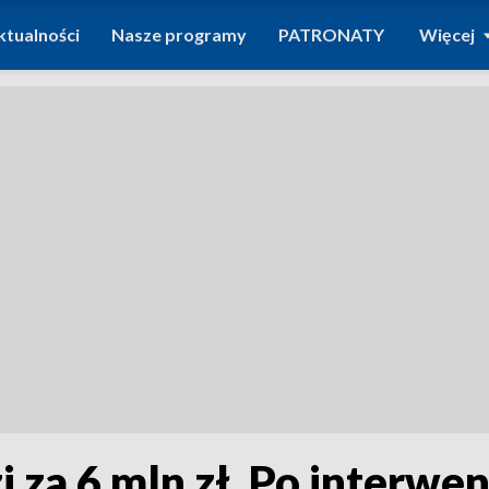
ktualności
Nasze programy
PATRONATY
Więcej
 za 6 mln zł. Po interwen