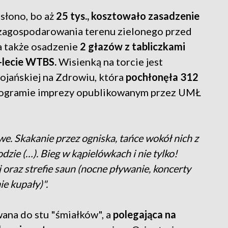
słono, bo aż
25 tys., kosztowało zasadzenie
zagospodarowania terenu zielonego przed
a także osadzenie
2 głazów z tabliczkami
-lecie WTBS.
Wisienką na torcie jest
ojańskiej na Zdrowiu, która
pochłonęła 312
ogramie imprezy opublikowanym przez UMŁ
. Skakanie przez ogniska, tańce wokół nich z
ie (…). Bieg w kąpielówkach i nie tylko!
oraz strefie saun (nocne pływanie, koncerty
ie kupały)".
wana do stu "śmiałków", a
polegająca na