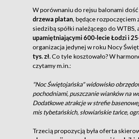
W porównaniu do rejsu balonami dość 
drzewa platan
, będące rozpoczęciem 
siedzibą spółki należącego do WTBS, 
upamiętniającymi 600-lecie Łodzi i 25
organizacja jedynej w roku Nocy Święt
tys. zł.
Co tyle kosztowało? W harmon
czytamy m.in.:
"Noc Świętojańska" widowisko obrzędowe
pochodniami, puszczanie wianków na wodz
Dodatkowe atrakcje w strefie basenowej 
mis tybetańskich, słowiańskie tańce, ogn
Trzecią propozycją była oferta skiero