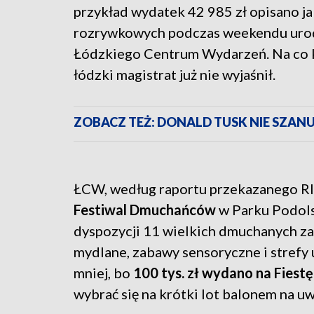
przykład wydatek 42 985 zł opisano j
rozrywkowych podczas weekendu uro
Łódzkiego Centrum Wydarzeń. Na co 
łódzki magistrat już nie wyjaśnił.
ZOBACZ TEŻ: DONALD TUSK NIE SZAN
ŁCW, według raportu przekazanego R
Festiwal Dmuchańców
w Parku Podolsk
dyspozycji 11 wielkich dmuchanych za
mydlane, zabawy sensoryczne i strefy
mniej, bo
100 tys. zł wydano na Fiest
wybrać się na krótki lot balonem na u