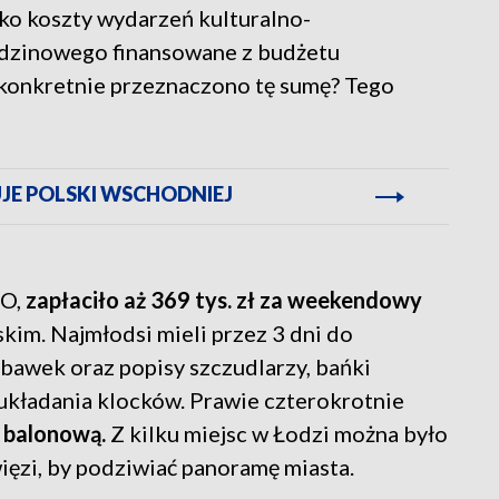
ako koszty wydarzeń kulturalno-
dzinowego finansowane z budżetu
konkretnie przeznaczono tę sumę? Tego
UJE POLSKI WSCHODNIEJ
IO,
zapłaciło aż 369 tys. zł za weekendowy
im. Najmłodsi mieli przez 3 dni do
bawek oraz popisy szczudlarzy, bańki
 układania klocków. Prawie czterokrotnie
ę balonową.
Z kilku miejsc w Łodzi można było
więzi, by podziwiać panoramę miasta.