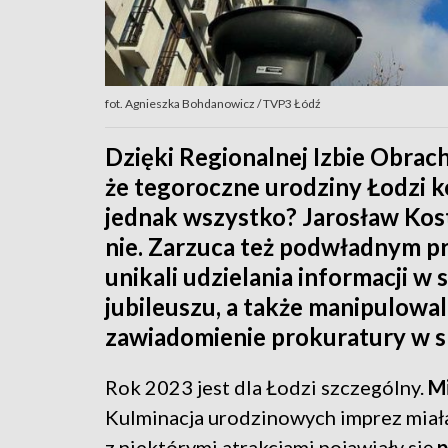
fot. Agnieszka Bohdanowicz / TVP3 Łódź
Dzięki Regionalnej Izbie Obrac
że tegoroczne urodziny Łodzi k
jednak wszystko? Jarosław Kost
nie. Zarzuca też podwładnym p
unikali udzielania informacji 
jubileuszu, a także manipulowa
zawiadomienie prokuratury w s
Rok 2023 jest dla Łodzi szczególny.
Mi
Kulminacja urodzinowych imprez miała
z niektórymi atrakcjami pojawiały się
p