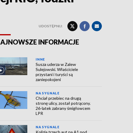
UDOSTĘPNIJ:
AJNOWSZE INFORMACJE
INNE
Susza uderza w Zalew
Sulejowski. Właściciele
przystani i turyści są
zaniepokojeni
NA SYGNALE
Chciał przebiec na drugą
stronę ulicy, został potrącony.
26-latek zabrany śmigłowcem
LPR
NA SYGNALE
Kolizja trzech aut na A1 pod