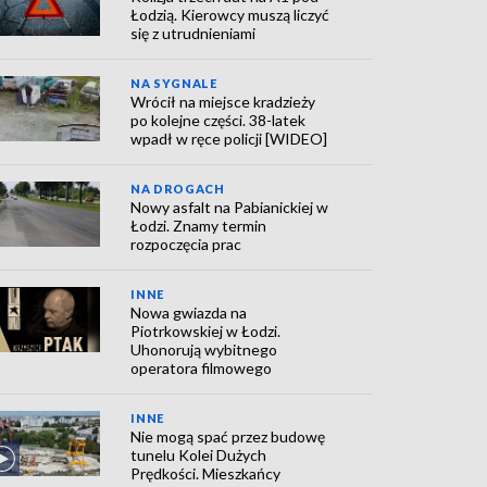
Łodzią. Kierowcy muszą liczyć
się z utrudnieniami
NA SYGNALE
Wrócił na miejsce kradzieży
po kolejne części. 38-latek
wpadł w ręce policji [WIDEO]
NA DROGACH
Nowy asfalt na Pabianickiej w
Łodzi. Znamy termin
rozpoczęcia prac
INNE
Nowa gwiazda na
Piotrkowskiej w Łodzi.
Uhonorują wybitnego
operatora filmowego
INNE
Nie mogą spać przez budowę
tunelu Kolei Dużych
Prędkości. Mieszkańcy