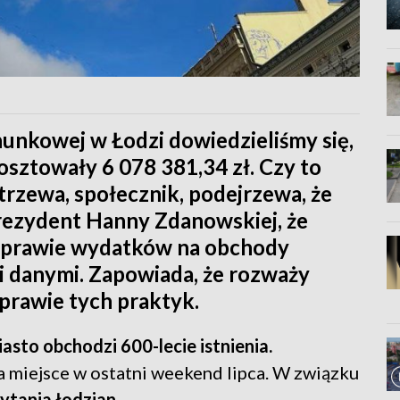
hunkowej w Łodzi dowiedzieliśmy się,
osztowały 6 078 381,34 zł. Czy to
rzewa, społecznik, podejrzewa, że
rezydent Hanny Zdanowskiej, że
w sprawie wydatków na obchody
li danymi. Zapowiada, że rozważy
prawie tych praktyk.
asto obchodzi 600-lecie istnienia.
 miejsce w ostatni weekend lipca. W związku
ytania łodzian.