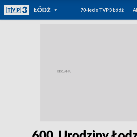
POWRÓT DO
ŁÓDŹ
70-lecie TVP3 Łódź
A
TVP REGIONY
600. Urodziny Łodzi