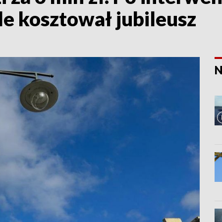
le kosztował jubileusz
N