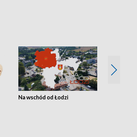
Na wschód od Łodzi
Zimowe szal
Polski