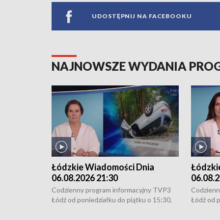
UDOSTĘPNIJ NA FACEBOOKU
NAJNOWSZE WYDANIA PR
Łódzkie Wiadomości Dnia
Łódzki
06.08.2026 21:30
06.08.2
Codzienny program informacyjny TVP3
Codzienn
Łódź od poniedziałku do piątku o 15:30,
Łódź od p
16:30, 18:30 i 21:30. W weekendy o
16:30, 18
18:30 i 21:30.
18:30 i 2