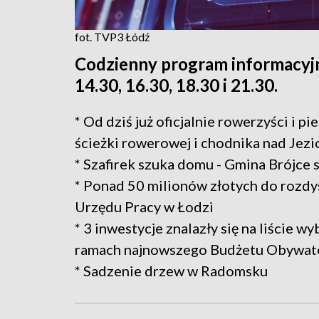
fot. TVP3 Łódź
Codzienny program informacyjn
14.30, 16.30, 18.30 i 21.30.
* Od dziś już oficjalnie rowerzyści i 
ścieżki rowerowej i chodnika nad Jez
* Szafirek szuka domu - Gmina Brójce
* Ponad 50 milionów złotych do roz
Urzędu Pracy w Łodzi
* 3 inwestycje znalazły się na liście
ramach najnowszego Budżetu Obywat
* Sadzenie drzew w Radomsku