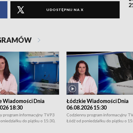
2
UDOSTĘPNIJ NA X
OGRAMÓW
e Wiadomości Dnia
Łódzkie Wiadomości Dnia
026 18:30
06.08.2026 15:30
y program informacyjny TVP3
Codzienny program informacyjny T
oniedziałku do piątku o 15:30,
Łódź od poniedziałku do piątku o 15
:30 i 21:30. W weekendy o
16:30, 18:30 i 21:30. W weekendy o
1:30.
18:30 i 21:30.