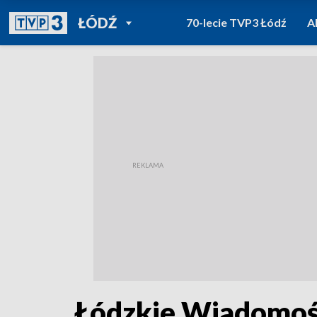
POWRÓT DO
ŁÓDŹ
70-lecie TVP3 Łódź
A
TVP REGIONY
Łódzkie Wiadomośc