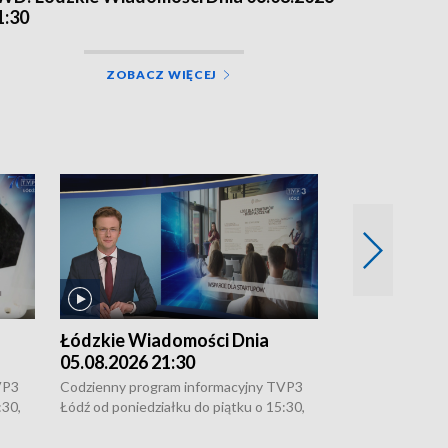
1:30
ZOBACZ WIĘCEJ
Łódzkie Wiadomości Dnia
Łódzkie Wia
05.08.2026 21:30
05.08.2026 1
VP3
Codzienny program informacyjny TVP3
Codzienny progr
:30,
Łódź od poniedziałku do piątku o 15:30,
Łódź od poniedzi
16:30, 18:30 i 21:30. W weekendy o
16:30, 18:30 i 2
18:30 i 21:30.
18:30 i 21:30.