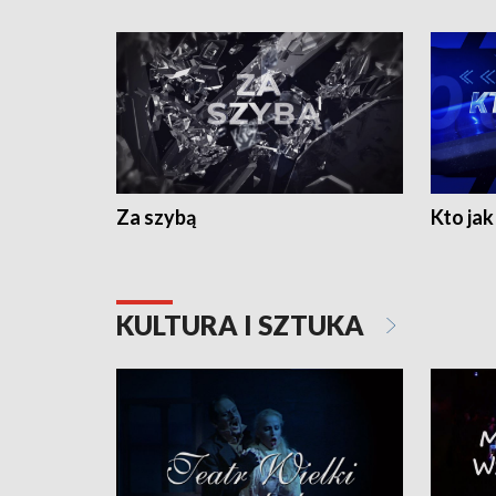
Za szybą
Kto jak 
KULTURA I SZTUKA