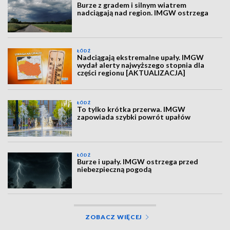
Burze z gradem i silnym wiatrem
nadciągają nad region. IMGW ostrzega
ŁÓDŹ
Nadciągają ekstremalne upały. IMGW
wydał alerty najwyższego stopnia dla
części regionu [AKTUALIZACJA]
ŁÓDŹ
To tylko krótka przerwa. IMGW
zapowiada szybki powrót upałów
ŁÓDŹ
Burze i upały. IMGW ostrzega przed
niebezpieczną pogodą
ZOBACZ WIĘCEJ