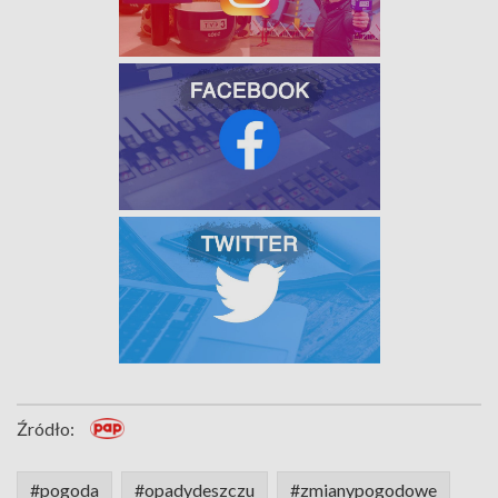
Źródło:
#pogoda
#opadydeszczu
#zmianypogodowe