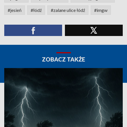
#jesień
#łódź
#zalane ulice łódź
#imgw
ZOBACZ TAKŻE