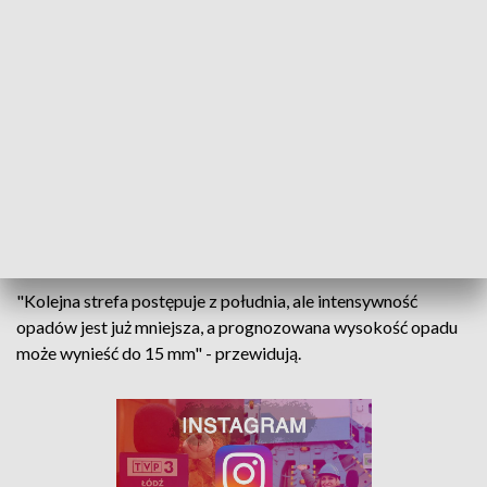
Jak podają synoptycy, opady słabną. "Miejscami
występują opady deszczu o natężeniu umiarkowanym" -
przekazali meteorolodzy z IMGW." "Do godziny 11-tej w
Łodzi spadły 43 mm deszczu. Strefa opadów odsuwa się
na północ i słabnie"
- zaznaczyli.
"Kolejna strefa postępuje z południa, ale intensywność
opadów jest już mniejsza, a prognozowana wysokość opadu
może wynieść do 15 mm" - przewidują.