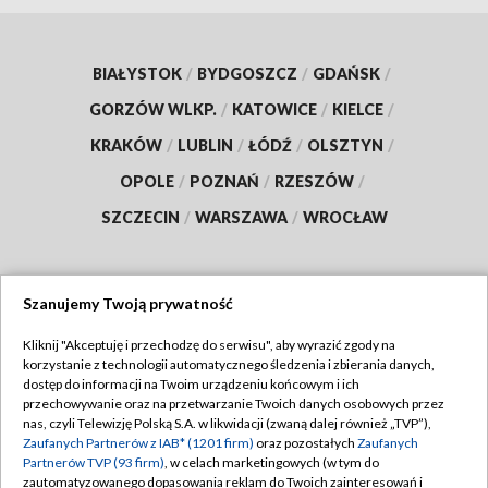
BIAŁYSTOK
/
BYDGOSZCZ
/
GDAŃSK
/
GORZÓW WLKP.
/
KATOWICE
/
KIELCE
/
KRAKÓW
/
LUBLIN
/
ŁÓDŹ
/
OLSZTYN
/
OPOLE
/
POZNAŃ
/
RZESZÓW
/
SZCZECIN
/
WARSZAWA
/
WROCŁAW
Szanujemy Twoją prywatność
Dołącz do nas:
Kliknij "Akceptuję i przechodzę do serwisu", aby wyrazić zgody na
korzystanie z technologii automatycznego śledzenia i zbierania danych,
TVP
dostęp do informacji na Twoim urządzeniu końcowym i ich
Abonament TVP
przechowywanie oraz na przetwarzanie Twoich danych osobowych przez
Regulamin TVP
nas, czyli Telewizję Polską S.A. w likwidacji (zwaną dalej również „TVP”),
Emisja w TVP
Zaufanych Partnerów z IAB* (1201 firm)
oraz pozostałych
Zaufanych
Polityka prywatności
Partnerów TVP (93 firm)
, w celach marketingowych (w tym do
Centrum informacji TVP
Moje zgody
zautomatyzowanego dopasowania reklam do Twoich zainteresowań i