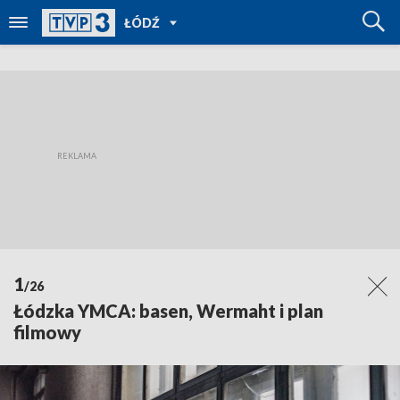
POWRÓT
ŁÓDŹ
DO
TVP
REGIONY
1
/26
Łódzka YMCA: basen, Wermaht i plan
filmowy