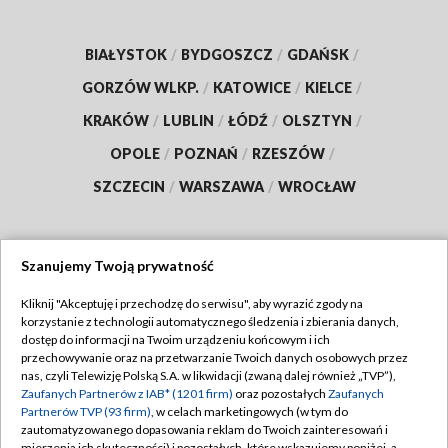
BIAŁYSTOK
/
BYDGOSZCZ
/
GDAŃSK
/
GORZÓW WLKP.
/
KATOWICE
/
KIELCE
/
KRAKÓW
/
LUBLIN
/
ŁÓDŹ
/
OLSZTYN
/
OPOLE
/
POZNAŃ
/
RZESZÓW
/
SZCZECIN
/
WARSZAWA
/
WROCŁAW
Szanujemy Twoją prywatność
Dołącz do nas:
Kliknij "Akceptuję i przechodzę do serwisu", aby wyrazić zgody na
korzystanie z technologii automatycznego śledzenia i zbierania danych,
TVP
dostęp do informacji na Twoim urządzeniu końcowym i ich
Abonament TVP
przechowywanie oraz na przetwarzanie Twoich danych osobowych przez
Regulamin TVP
nas, czyli Telewizję Polską S.A. w likwidacji (zwaną dalej również „TVP”),
Emisja w TVP
Polityka prywatności
Zaufanych Partnerów z IAB* (1201 firm)
oraz pozostałych
Zaufanych
Partnerów TVP (93 firm)
, w celach marketingowych (w tym do
Centrum informacji TVP
Moje zgody
zautomatyzowanego dopasowania reklam do Twoich zainteresowań i
mierzenia ich skuteczności) i pozostałych, które wskazujemy poniżej, a