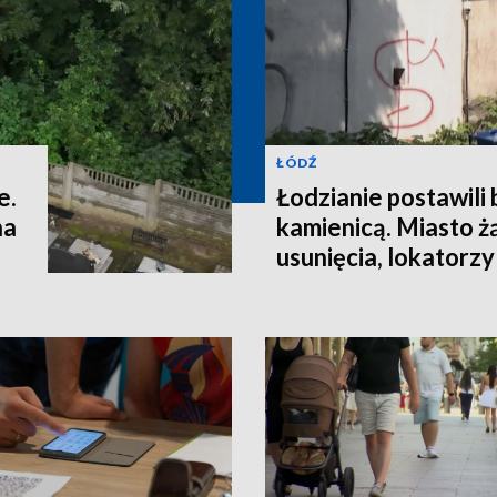
ŁÓDŹ
e.
Łodzianie postawili
na
kamienicą. Miasto ż
usunięcia, lokatorzy