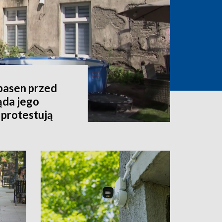
 basen przed
ąda jego
 protestują