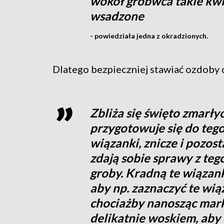
wokół grobwca takie kwi
wsadzone
- powiedziała jedna z okradzionych.
Dlatego bezpieczniej stawiać ozdoby d
Zbliża się święto zmarłyc
przygotowuje się do tego
wiązanki, znicze i pozost
zdają sobie sprawy z tego
groby. Kradną te wiązank
aby np. zaznaczyć te wią
chociażby nanosząc mark
delikatnie woskiem, aby