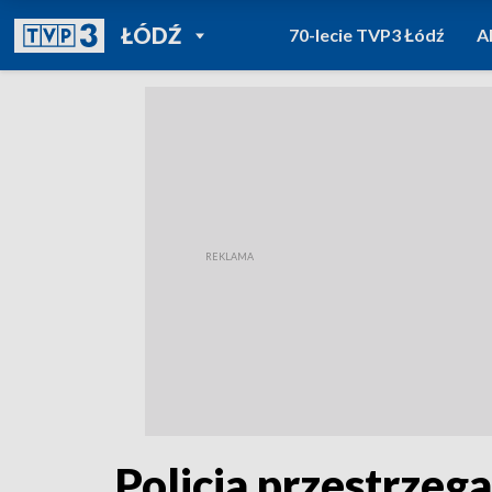
POWRÓT DO
ŁÓDŹ
70-lecie TVP3 Łódź
A
TVP REGIONY
Policja przestrzeg