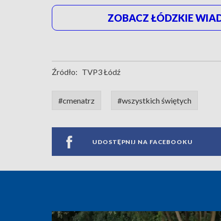
ZOBACZ ŁÓDZKIE WIAD
Źródło:
TVP3 Łódź
#cmenatrz
#wszystkich świętych
UDOSTĘPNIJ NA FACEBOOKU