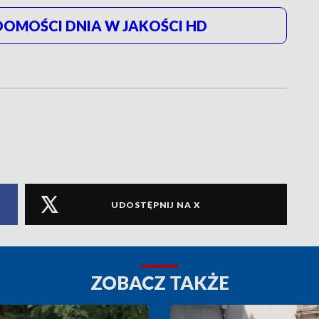
OMOŚCI DNIA W JAKOŚCI HD
UDOSTĘPNIJ NA X
ZOBACZ TAKŻE