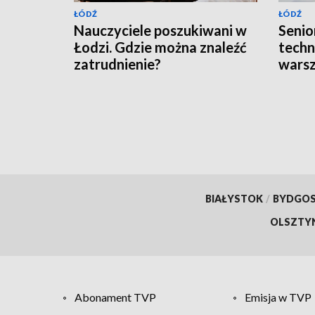
ŁÓDŹ
ŁÓDŹ
Nauczyciele poszukiwani w
Senior
Łodzi. Gdzie można znaleźć
techn
zatrudnienie?
wars
BIAŁYSTOK
/
BYDGO
OLSZTY
Abonament TVP
Emisja w TVP