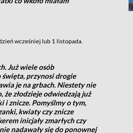
atki co wkoło miałam
zień wcześniej lub 1 listopada.
h. Już wiele osób
 święta, przynosi drogie
awia je na grbach. Niestety nie
, że złodzieje odwiedzają już
i i znicze. Pomyślmy o tym,
zanki, kwiaty czy znicze
erem inicjały zmarłych czy
 nie nadawały się do ponownej