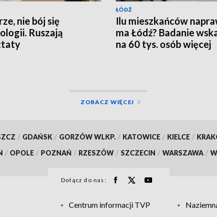
ŁÓDŹ
ze, nie bój się
Ilu mieszkańców napr
ologii. Ruszają
ma Łódź? Badanie wsk
ztaty
na 60 tys. osób więcej
ZOBACZ WIĘCEJ
SZCZ
/
GDAŃSK
/
GORZÓW WLKP.
/
KATOWICE
/
KIELCE
/
KRA
N
/
OPOLE
/
POZNAŃ
/
RZESZÓW
/
SZCZECIN
/
WARSZAWA
/
W
Dołącz do nas:
Centrum informacji TVP
Naziemna