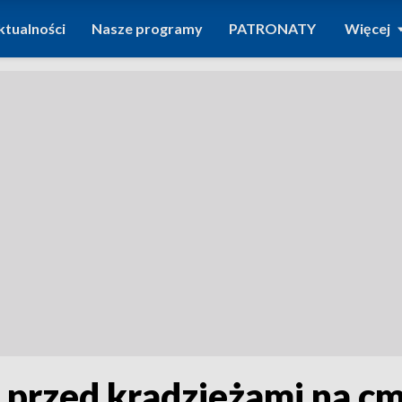
ktualności
Nasze programy
PATRONATY
Więcej
a przed kradzieżami na c