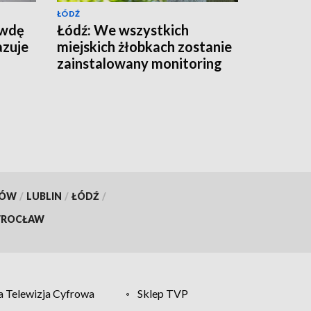
ŁÓDŹ
awdę
Łódź: We wszystkich
azuje
miejskich żłobkach zostanie
zainstalowany monitoring
KÓW
/
LUBLIN
/
ŁÓDŹ
/
ROCŁAW
 Telewizja Cyfrowa
Sklep TVP