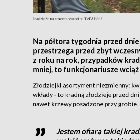
kradzieże na cmentarzach/fot. TVP3 Łódź
Na półtora tygodnia przed dnie
przestrzega przed zbyt wczes
z roku na rok, przypadków krad
mniej, to funkcjonariusze wciąż
Złodziejki asortyment niezmienny: kwi
wkłady - to kradną złodzieje przed dni
nawet krzewy posadzone przy grobie.
Jestem ofiarą takiej kra