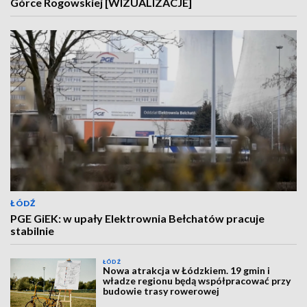
Górce Rogowskiej [WIZUALIZACJE]
ŁÓDŹ
PGE GiEK: w upały Elektrownia Bełchatów pracuje
stabilnie
ŁÓDŹ
Nowa atrakcja w Łódzkiem. 19 gmin i
władze regionu będą współpracować przy
budowie trasy rowerowej