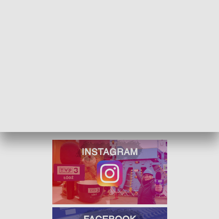
Oprócz wspólnych obserwacji, będą także rozmowy o
Księżycu i nie tylko...
Wspólne obserwacje Księżyca odbywają się na całym
świecie. Program został zapoczątkowany przez NASA.
KSIĘŻYC - CO O NIM WIEMY?