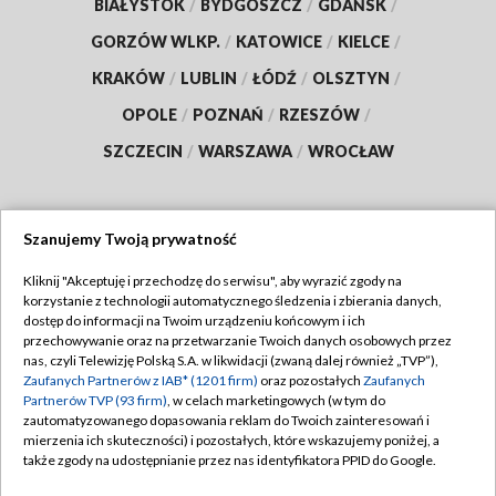
BIAŁYSTOK
/
BYDGOSZCZ
/
GDAŃSK
/
GORZÓW WLKP.
/
KATOWICE
/
KIELCE
/
KRAKÓW
/
LUBLIN
/
ŁÓDŹ
/
OLSZTYN
/
OPOLE
/
POZNAŃ
/
RZESZÓW
/
SZCZECIN
/
WARSZAWA
/
WROCŁAW
Szanujemy Twoją prywatność
Dołącz do nas:
Kliknij "Akceptuję i przechodzę do serwisu", aby wyrazić zgody na
korzystanie z technologii automatycznego śledzenia i zbierania danych,
TVP
dostęp do informacji na Twoim urządzeniu końcowym i ich
Abonament TVP
przechowywanie oraz na przetwarzanie Twoich danych osobowych przez
Regulamin TVP
nas, czyli Telewizję Polską S.A. w likwidacji (zwaną dalej również „TVP”),
Emisja w TVP
Zaufanych Partnerów z IAB* (1201 firm)
oraz pozostałych
Zaufanych
Polityka prywatności
Partnerów TVP (93 firm)
, w celach marketingowych (w tym do
Centrum informacji TVP
Moje zgody
zautomatyzowanego dopasowania reklam do Twoich zainteresowań i
mierzenia ich skuteczności) i pozostałych, które wskazujemy poniżej, a
Naziemna Telewizja Cyfrowa
Pomoc
także zgody na udostępnianie przez nas identyfikatora PPID do Google.
Sklep TVP
Biuro reklamy