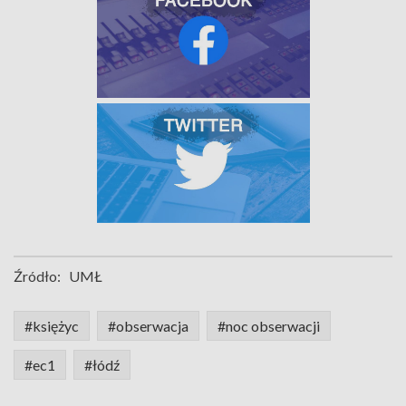
Źródło:
UMŁ
#księżyc
#obserwacja
#noc obserwacji
#ec1
#łódź