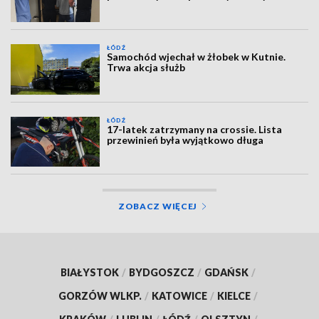
ŁÓDŹ
Samochód wjechał w żłobek w Kutnie.
Trwa akcja służb
ŁÓDŹ
17-latek zatrzymany na crossie. Lista
przewinień była wyjątkowo długa
ZOBACZ WIĘCEJ
BIAŁYSTOK
/
BYDGOSZCZ
/
GDAŃSK
/
GORZÓW WLKP.
/
KATOWICE
/
KIELCE
/