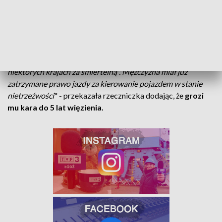
Po zatrzymaniu pojawiły się problemy w ustaleniu ile
alkoholu wypił kierowca. "
Podczas pierwszego badania
trzeźwości
okazało się, że skala w urządzeniu jest
niewystarczająca
. Wynikało z tego, że 43-latek miał w
organizmie ponad 4 promile, czyli dawkę uważaną w
niektórych krajach za śmiertelną". Mężczyzna miał już
zatrzymane prawo jazdy za kierowanie pojazdem w stanie
nietrzeźwości
" - przekazała rzeczniczka dodając, że
grozi
mu kara do 5 lat więzienia.