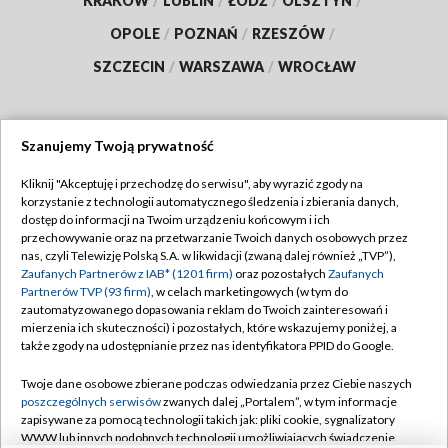
KRAKÓW
/
LUBLIN
/
ŁÓDŹ
/
OLSZTYN
/
OPOLE
/
POZNAŃ
/
RZESZÓW
/
SZCZECIN
/
WARSZAWA
/
WROCŁAW
Szanujemy Twoją prywatność
Dołącz do nas:
Kliknij "Akceptuję i przechodzę do serwisu", aby wyrazić zgody na
korzystanie z technologii automatycznego śledzenia i zbierania danych,
TVP
dostęp do informacji na Twoim urządzeniu końcowym i ich
Abonament TVP
przechowywanie oraz na przetwarzanie Twoich danych osobowych przez
Regulamin TVP
nas, czyli Telewizję Polską S.A. w likwidacji (zwaną dalej również „TVP”),
Emisja w TVP
Zaufanych Partnerów z IAB* (1201 firm)
oraz pozostałych
Zaufanych
Polityka prywatności
Partnerów TVP (93 firm)
, w celach marketingowych (w tym do
Centrum informacji TVP
Moje zgody
zautomatyzowanego dopasowania reklam do Twoich zainteresowań i
mierzenia ich skuteczności) i pozostałych, które wskazujemy poniżej, a
Naziemna Telewizja Cyfrowa
Pomoc
także zgody na udostępnianie przez nas identyfikatora PPID do Google.
Sklep TVP
Biuro reklamy
Twoje dane osobowe zbierane podczas odwiedzania przez Ciebie naszych
Rada Programowa
poszczególnych serwisów
zwanych dalej „Portalem”, w tym informacje
Kontakt
zapisywane za pomocą technologii takich jak: pliki cookie, sygnalizatory
System NOS
WWW lub innych podobnych technologii umożliwiających świadczenie