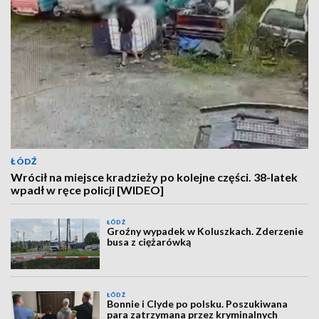
ŁÓDŹ
Wrócił na miejsce kradzieży po kolejne części. 38-latek
wpadł w ręce policji [WIDEO]
ŁÓDŹ
Groźny wypadek w Koluszkach. Zderzenie
busa z ciężarówką
ŁÓDŹ
Bonnie i Clyde po polsku. Poszukiwana
para zatrzymana przez kryminalnych