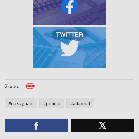
Źródło:
#na sygnale
#policja
#alkomat