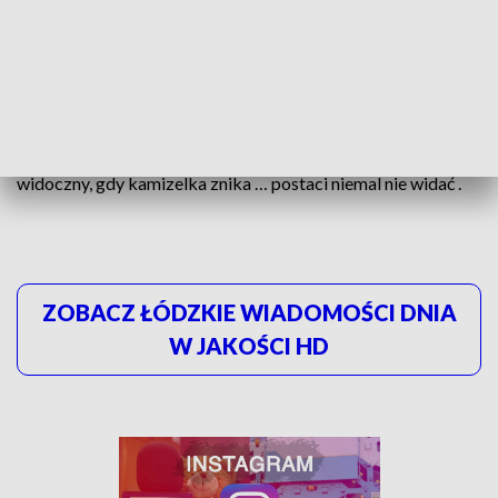
WYBORCZYCH - KLIKNIJ TUTAJ
Odblaski działają… kto nie wierzy niech sam zobaczy. Pieszy
w kamizelce w światłach reflektorów jest doskonale
widoczny, gdy kamizelka znika … postaci niemal nie widać .
ZOBACZ ŁÓDZKIE WIADOMOŚCI DNIA
W JAKOŚCI HD