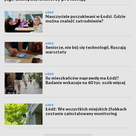
ŁÓDŹ
Nauczyciele poszukiwani w Łodzi. Gdzie
można znaleźć zatrudnienie?
ŁÓDŹ
Seniorze, nie bój się technologii. Ruszają
warsztaty
ŁÓDŹ
Ilu mieszkańców naprawdę ma Łódź?
Badanie wskazuje na 60 tys. osób więcej
ŁÓDŹ
Łódź: We wszystkich miejskich żłobkach
zostanie zainstalowany monitoring