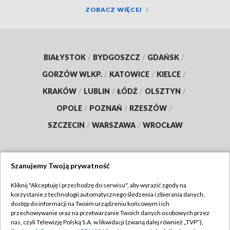
ZOBACZ WIĘCEJ
BIAŁYSTOK
/
BYDGOSZCZ
/
GDAŃSK
/
GORZÓW WLKP.
/
KATOWICE
/
KIELCE
/
KRAKÓW
/
LUBLIN
/
ŁÓDŹ
/
OLSZTYN
/
OPOLE
/
POZNAŃ
/
RZESZÓW
/
SZCZECIN
/
WARSZAWA
/
WROCŁAW
Szanujemy Twoją prywatność
Dołącz do nas:
Kliknij "Akceptuję i przechodzę do serwisu", aby wyrazić zgody na
korzystanie z technologii automatycznego śledzenia i zbierania danych,
TVP
dostęp do informacji na Twoim urządzeniu końcowym i ich
Abonament TVP
przechowywanie oraz na przetwarzanie Twoich danych osobowych przez
Regulamin TVP
nas, czyli Telewizję Polską S.A. w likwidacji (zwaną dalej również „TVP”),
Emisja w TVP