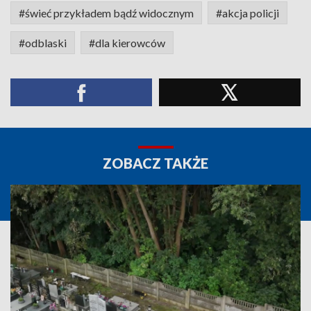
#świeć przykładem bądź widocznym
#akcja policji
#odblaski
#dla kierowców
ZOBACZ TAKŻE