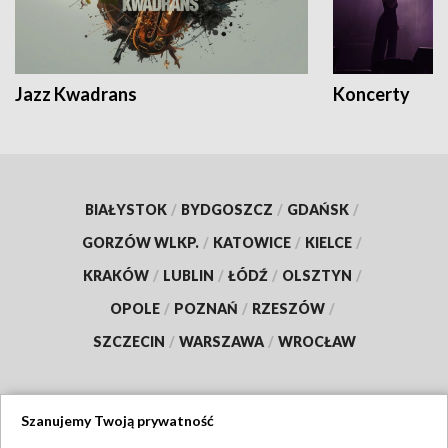
Jazz Kwadrans
Koncerty
BIAŁYSTOK
/
BYDGOSZCZ
/
GDAŃSK
/
GORZÓW WLKP.
/
KATOWICE
/
KIELCE
/
KRAKÓW
/
LUBLIN
/
ŁÓDŹ
/
OLSZTYN
/
OPOLE
/
POZNAŃ
/
RZESZÓW
/
SZCZECIN
/
WARSZAWA
/
WROCŁAW
Szanujemy Twoją prywatność
Dołącz do nas: