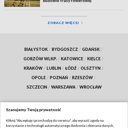
budowie trasy rowerowej
ZOBACZ WIĘCEJ
BIAŁYSTOK
/
BYDGOSZCZ
/
GDAŃSK
/
GORZÓW WLKP.
/
KATOWICE
/
KIELCE
/
KRAKÓW
/
LUBLIN
/
ŁÓDŹ
/
OLSZTYN
/
OPOLE
/
POZNAŃ
/
RZESZÓW
/
SZCZECIN
/
WARSZAWA
/
WROCŁAW
Szanujemy Twoją prywatność
Dołącz do nas:
Kliknij "Akceptuję i przechodzę do serwisu", aby wyrazić zgody na
korzystanie z technologii automatycznego śledzenia i zbierania danych,
TVP