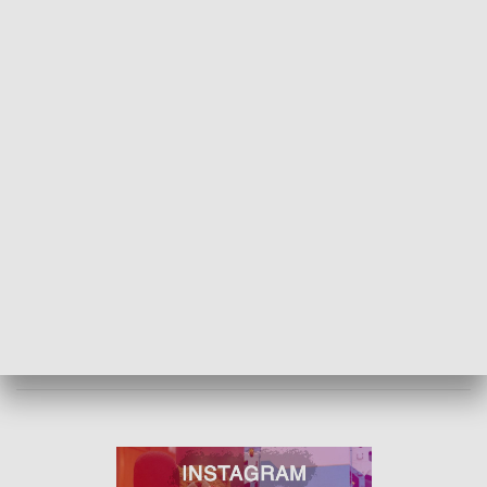
fot. Urząd Miejski w Wieluniu
TARGI SMART CITY EXPO POLAND W
ŁODZI - KLIKNIJ TUTAJ