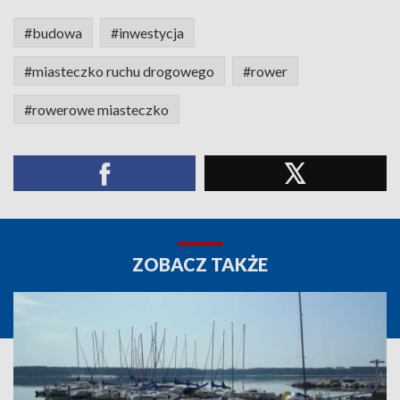
#budowa
#inwestycja
#miasteczko ruchu drogowego
#rower
#rowerowe miasteczko
ZOBACZ TAKŻE