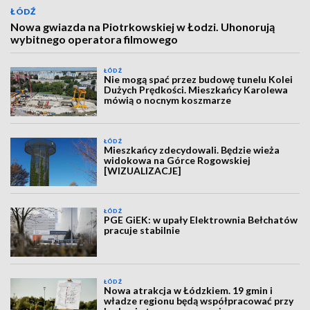
ŁÓDŹ
Nowa gwiazda na Piotrkowskiej w Łodzi. Uhonorują
wybitnego operatora filmowego
ŁÓDŹ
Nie mogą spać przez budowę tunelu Kolei
Dużych Prędkości. Mieszkańcy Karolewa
mówią o nocnym koszmarze
ŁÓDŹ
Mieszkańcy zdecydowali. Będzie wieża
widokowa na Górce Rogowskiej
[WIZUALIZACJE]
ŁÓDŹ
PGE GiEK: w upały Elektrownia Bełchatów
pracuje stabilnie
ŁÓDŹ
Nowa atrakcja w Łódzkiem. 19 gmin i
władze regionu będą współpracować przy