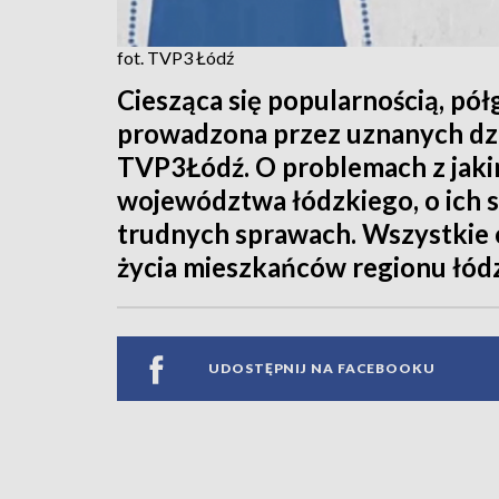
fot. TVP3 Łódź
Ciesząca się popularnością, pó
prowadzona przez uznanych dz
TVP3Łódź. O problemach z jaki
województwa łódzkiego, o ich s
trudnych sprawach. Wszystkie 
życia mieszkańców regionu łód
UDOSTĘPNIJ NA FACEBOOKU