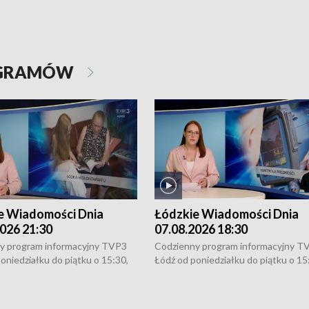
OGRAMÓW
e Wiadomości Dnia
Łódzkie Wiadomości Dnia
026 21:30
07.08.2026 18:30
y program informacyjny TVP3
Codzienny program informacyjny T
oniedziałku do piątku o 15:30,
Łódź od poniedziałku do piątku o 15
:30 i 21:30. W weekendy o
16:30, 18:30 i 21:30. W weekendy o
1:30.
18:30 i 21:30.