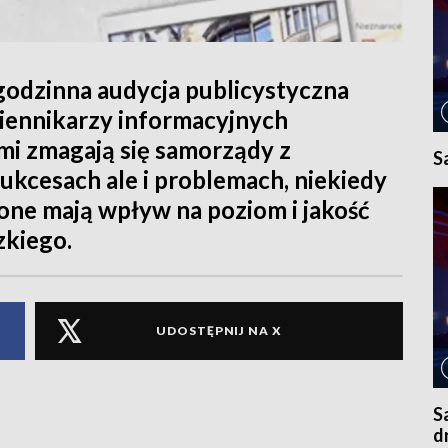
łgodzinna audycja publicystyczna
iennikarzy informacyjnych
mi zmagają się samorządy z
S
ukcesach ale i problemach, niekiedy
one mają wpływ na poziom i jakość
zkiego.
UDOSTĘPNIJ NA X
S
d