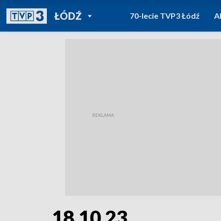
POWRÓT DO
ŁÓDŹ
70-lecie TVP3 Łódź
A
TVP REGIONY
18 10 23