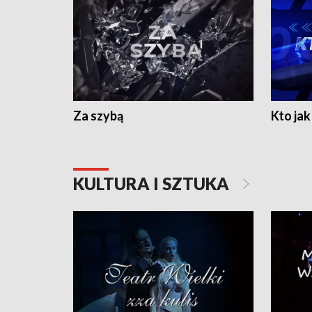
Za szybą
Kto jak 
KULTURA I SZTUKA