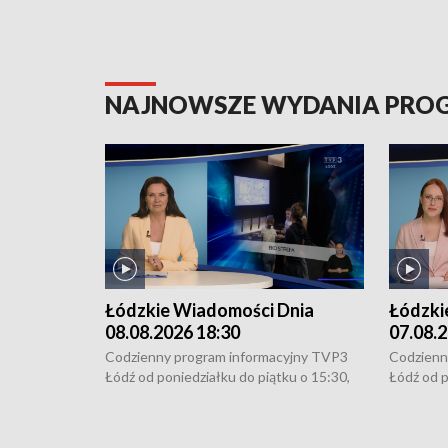
NAJNOWSZE WYDANIA PR
Łódzkie Wiadomości Dnia
Łódzki
08.08.2026 18:30
07.08.2
Codzienny program informacyjny TVP3
Codzienn
Łódź od poniedziałku do piątku o 15:30,
Łódź od p
16:30, 18:30 i 21:30. W weekendy o
16:30, 18
18:30 i 21:30.
18:30 i 2