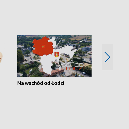
Na wschód od Łodzi
Zimowe szal
Polski