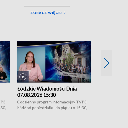
ZOBACZ WIĘCEJ
Łódzkie Wiadomości Dnia
Łódzkie Wia
07.08.2026 15:30
06.08.2026 2
VP3
Codzienny program informacyjny TVP3
Codzienny progr
:30,
Łódź od poniedziałku do piątku o 15:30,
Łódź od poniedzi
16:30, 18:30 i 21:30. W weekendy o
16:30, 18:30 i 2
18:30 i 21:30.
18:30 i 21:30.