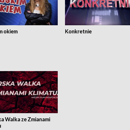
m okiem
Konkretnie
ka Walka ze Zmianami
u