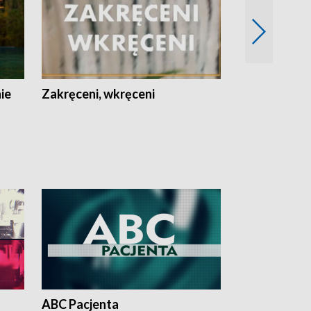
nie
Zakręceni, wkręceni
Skarby Łodzi
ABC Pacjenta