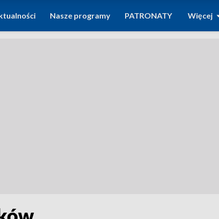
ktualności
Nasze programy
PATRONATY
Więcej
nków