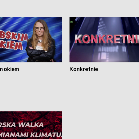
m okiem
Konkretnie