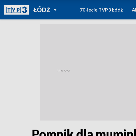
POWRÓT DO
ŁÓDŹ
70-lecie TVP3 Łódź
A
TVP REGIONY
Pomnik dla mumi