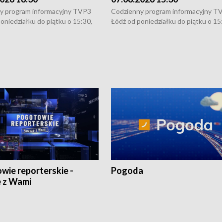
y program informacyjny TVP3
Codzienny program informacyjny T
oniedziałku do piątku o 15:30,
Łódź od poniedziałku do piątku o 15
:30 i 21:30. W weekendy o
16:30, 18:30 i 21:30. W weekendy o
1:30.
18:30 i 21:30.
wie reporterskie -
Pogoda
 z Wami