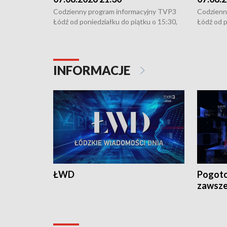
Codzienny program informacyjny TVP3
Codzienn
Łódź od poniedziałku do piątku o 15:30,
Łódź od p
16:30, 18:30 i 21:30. W weekendy o
16:30, 18
18:30 i 21:30.
18:30 i 2
INFORMACJE
ŁWD
Pogoto
zawsze