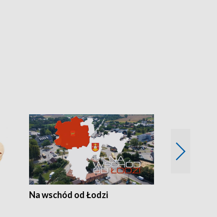
Na wschód od Łodzi
Zimowe szal
Polski