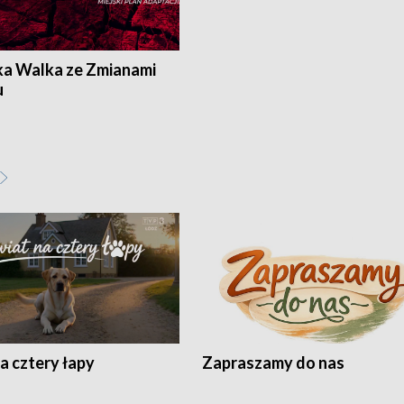
ka Walka ze Zmianami
u
a cztery łapy
Zapraszamy do nas