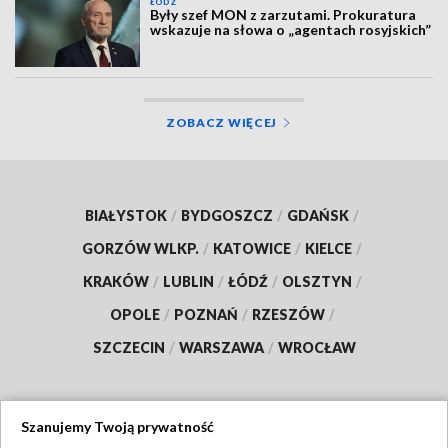
ŁÓDŹ
Były szef MON z zarzutami. Prokuratura
wskazuje na słowa o „agentach rosyjskich”
ZOBACZ WIĘCEJ
BIAŁYSTOK
/
BYDGOSZCZ
/
GDAŃSK
/
GORZÓW WLKP.
/
KATOWICE
/
KIELCE
/
KRAKÓW
/
LUBLIN
/
ŁÓDŹ
/
OLSZTYN
/
OPOLE
/
POZNAŃ
/
RZESZÓW
/
SZCZECIN
/
WARSZAWA
/
WROCŁAW
Szanujemy Twoją prywatność
Dołącz do nas: