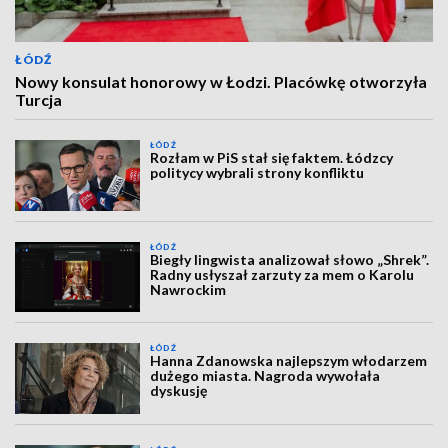
ŁÓDŹ
Nowy konsulat honorowy w Łodzi. Placówkę otworzyła
Turcja
ŁÓDŹ
Rozłam w PiS stał się faktem. Łódzcy
politycy wybrali strony konfliktu
ŁÓDŹ
Biegły lingwista analizował słowo „Shrek”.
Radny usłyszał zarzuty za mem o Karolu
Nawrockim
ŁÓDŹ
Hanna Zdanowska najlepszym włodarzem
dużego miasta. Nagroda wywołała
dyskusję