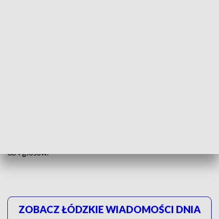
ZOBACZ TEŻ: POLITYCY PiS SPRZECIWIAJA
SIĘ NIELEGALNEJ IMIGRACJI
Z obecnych danych wynika, że na
Prawo i Sprawiedliwość
oddano 7 640 854 głosów. Na
Koalicję Obywatelską PO .N
IPL Zieloni
- 6 629 402 głosów.
Trzecie miejsce zajmuje
Trzecia Droga
z wynikiem 3 110
670 oddanych głosów. Kolejne miejsca zajęły
Nowa Lewica
(1 859 018) i
Konfederacja Wolność i Niepodległość
1 547
364 głosów.
ZOBACZ ŁÓDZKIE WIADOMOŚCI DNIA