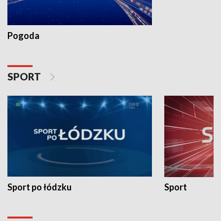
Pogoda
SPORT
Sport po łódzku
Sport