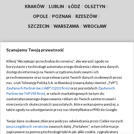
KRAKÓW
/
LUBLIN
/
ŁÓDŹ
/
OLSZTYN
/
OPOLE
/
POZNAŃ
/
RZESZÓW
/
SZCZECIN
/
WARSZAWA
/
WROCŁAW
Szanujemy Twoją prywatność
Dołącz do nas:
Kliknij "Akceptuję i przechodzę do serwisu", aby wyrazić zgody na
korzystanie z technologii automatycznego śledzenia i zbierania danych,
TVP
dostęp do informacji na Twoim urządzeniu końcowym i ich
Abonament TVP
przechowywanie oraz na przetwarzanie Twoich danych osobowych przez
Regulamin TVP
nas, czyli Telewizję Polską S.A. w likwidacji (zwaną dalej również „TVP”),
Emisja w TVP
Zaufanych Partnerów z IAB* (1201 firm)
oraz pozostałych
Zaufanych
Polityka prywatności
Partnerów TVP (93 firm)
, w celach marketingowych (w tym do
Centrum informacji TVP
Moje zgody
zautomatyzowanego dopasowania reklam do Twoich zainteresowań i
mierzenia ich skuteczności) i pozostałych, które wskazujemy poniżej, a
Naziemna Telewizja Cyfrowa
Pomoc
także zgody na udostępnianie przez nas identyfikatora PPID do Google.
Sklep TVP
Biuro reklamy
Twoje dane osobowe zbierane podczas odwiedzania przez Ciebie naszych
Rada Programowa
poszczególnych serwisów
zwanych dalej „Portalem”, w tym informacje
Kontakt
zapisywane za pomocą technologii takich jak: pliki cookie, sygnalizatory