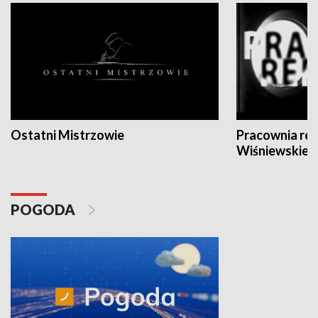
Ostatni Mistrzowie
Pracownia re
Wiśniewskieg
POGODA