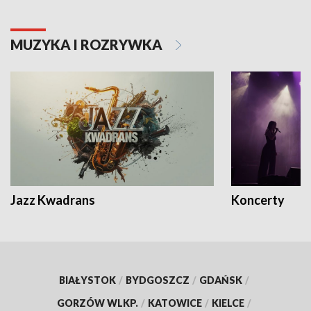
MUZYKA I ROZRYWKA
Jazz Kwadrans
Koncerty
BIAŁYSTOK
/
BYDGOSZCZ
/
GDAŃSK
/
GORZÓW WLKP.
/
KATOWICE
/
KIELCE
/