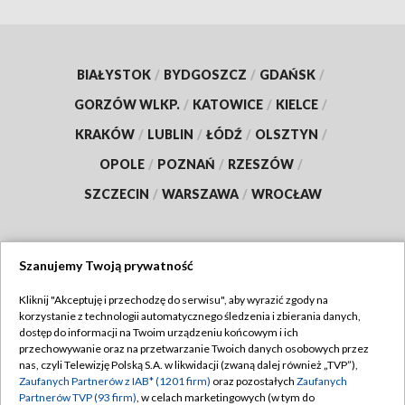
BIAŁYSTOK
/
BYDGOSZCZ
/
GDAŃSK
/
GORZÓW WLKP.
/
KATOWICE
/
KIELCE
/
KRAKÓW
/
LUBLIN
/
ŁÓDŹ
/
OLSZTYN
/
OPOLE
/
POZNAŃ
/
RZESZÓW
/
SZCZECIN
/
WARSZAWA
/
WROCŁAW
Szanujemy Twoją prywatność
Dołącz do nas:
Kliknij "Akceptuję i przechodzę do serwisu", aby wyrazić zgody na
korzystanie z technologii automatycznego śledzenia i zbierania danych,
TVP
dostęp do informacji na Twoim urządzeniu końcowym i ich
Abonament TVP
przechowywanie oraz na przetwarzanie Twoich danych osobowych przez
Regulamin TVP
nas, czyli Telewizję Polską S.A. w likwidacji (zwaną dalej również „TVP”),
Emisja w TVP
Zaufanych Partnerów z IAB* (1201 firm)
oraz pozostałych
Zaufanych
Polityka prywatności
Partnerów TVP (93 firm)
, w celach marketingowych (w tym do