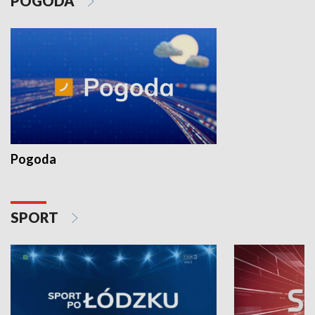
POGODA
Pogoda
SPORT