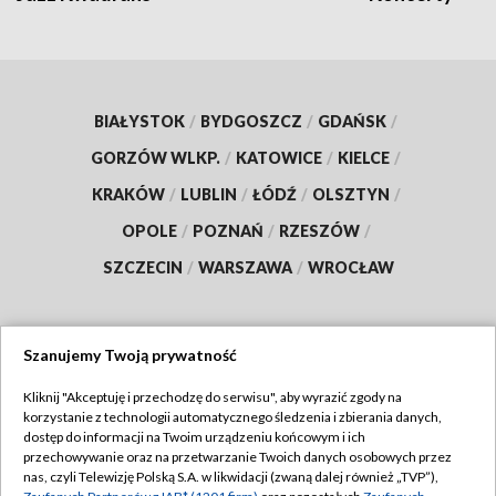
BIAŁYSTOK
/
BYDGOSZCZ
/
GDAŃSK
/
GORZÓW WLKP.
/
KATOWICE
/
KIELCE
/
KRAKÓW
/
LUBLIN
/
ŁÓDŹ
/
OLSZTYN
/
OPOLE
/
POZNAŃ
/
RZESZÓW
/
SZCZECIN
/
WARSZAWA
/
WROCŁAW
Szanujemy Twoją prywatność
Dołącz do nas:
Kliknij "Akceptuję i przechodzę do serwisu", aby wyrazić zgody na
korzystanie z technologii automatycznego śledzenia i zbierania danych,
TVP
dostęp do informacji na Twoim urządzeniu końcowym i ich
Abonament TVP
przechowywanie oraz na przetwarzanie Twoich danych osobowych przez
Regulamin TVP
nas, czyli Telewizję Polską S.A. w likwidacji (zwaną dalej również „TVP”),
Emisja w TVP