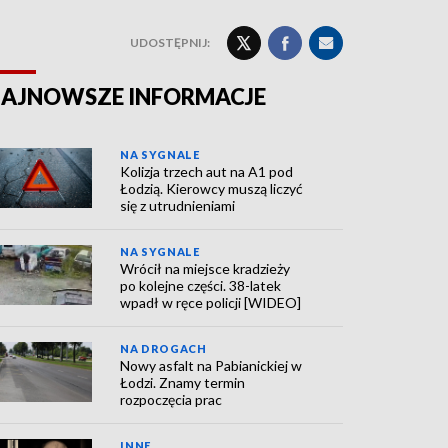
UDOSTĘPNIJ:
AJNOWSZE INFORMACJE
NA SYGNALE
Kolizja trzech aut na A1 pod
Łodzią. Kierowcy muszą liczyć
się z utrudnieniami
NA SYGNALE
Wrócił na miejsce kradzieży
po kolejne części. 38-latek
wpadł w ręce policji [WIDEO]
NA DROGACH
Nowy asfalt na Pabianickiej w
Łodzi. Znamy termin
rozpoczęcia prac
INNE