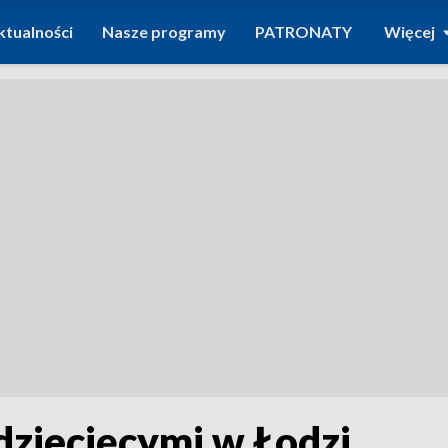
ktualności
Nasze programy
PATRONATY
Więcej
 dziecięcymi w Łodzi