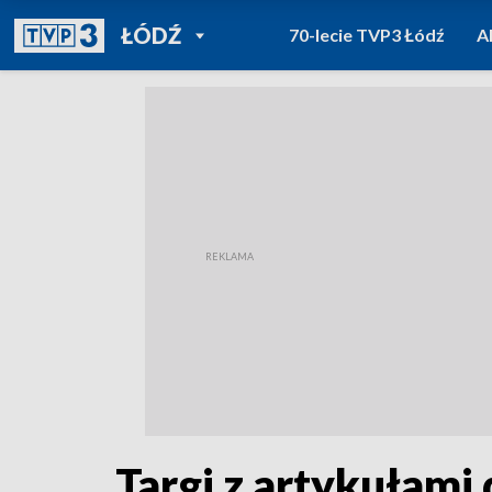
POWRÓT DO
ŁÓDŹ
70-lecie TVP3 Łódź
A
TVP REGIONY
Targi z artykułami