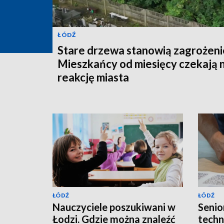
ŁÓDŹ
Stare drzewa stanowią zagrożeni
Mieszkańcy od miesięcy czekają 
reakcję miasta
ŁÓDŹ
ŁÓDŹ
Nauczyciele poszukiwani w
Senior
Łodzi. Gdzie można znaleźć
techn