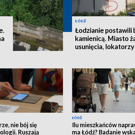
ŁÓDŹ
e.
Łodzianie postawili
na
kamienicą. Miasto ż
usunięcia, lokatorzy
ŁÓDŹ
ze, nie bój się
Ilu mieszkańców napr
ologii. Ruszają
ma Łódź? Badanie wsk