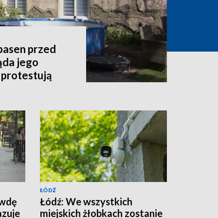
 basen przed
ąda jego
 protestują
ŁÓDŹ
awdę
Łódź: We wszystkich
azuje
miejskich żłobkach zostanie