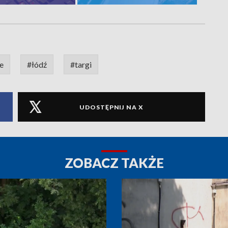
e
#łódź
#targi
UDOSTĘPNIJ NA X
ZOBACZ TAKŻE