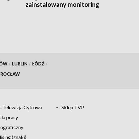
zainstalowany monitoring
KÓW
/
LUBLIN
/
ŁÓDŹ
/
ROCŁAW
 Telewizja Cyfrowa
Sklep TVP
la prasy
tograficzny
sing (znaki)