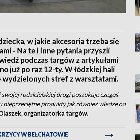
dziecka, w jakie akcesoria trzeba się
i - Na te i inne pytania przyszli
owiedź podczas targów z artykułami
o już po raz 12-ty. W łódzkiej hali
e wydzielonych stref z warsztatami.
j swojej rodzicielskiej drogi poszukuje czegoś
 tu nieprzeciętne produkty jak również wiedzę od
Olaszek, organizatorka targów.
KRZYCY W BEŁCHATOWIE