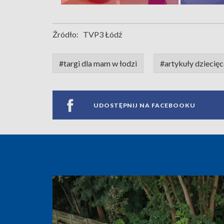
Źródło:
TVP3 Łódź
#targi dla mam w łodzi
#artykuły dziecięc
UDOSTĘPNIJ NA FACEBOOKU