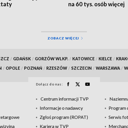
ztaty
na 60 tys. osób więcej
ZOBACZ WIĘCEJ
SZCZ
/
GDAŃSK
/
GORZÓW WLKP.
/
KATOWICE
/
KIELCE
/
KRA
N
/
OPOLE
/
POZNAŃ
/
RZESZÓW
/
SZCZECIN
/
WARSZAWA
/
W
Dołącz do nas:
Centrum informacji TVP
Naziemna
Informacje o nadawcy
Program d
zetargowe
Zgłoś program (ROPAT)
Serwis fo
wizyjna
Kariera w TVP
Merchandi