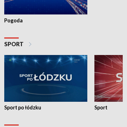
Pogoda
SPORT
Sport po łódzku
Sport