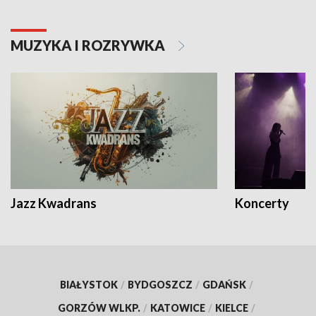
MUZYKA I ROZRYWKA
Jazz Kwadrans
Koncerty
BIAŁYSTOK
/
BYDGOSZCZ
/
GDAŃSK
/
GORZÓW WLKP.
/
KATOWICE
/
KIELCE
/