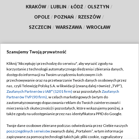
KRAKÓW
/
LUBLIN
/
ŁÓDŹ
/
OLSZTYN
/
OPOLE
/
POZNAŃ
/
RZESZÓW
/
SZCZECIN
/
WARSZAWA
/
WROCŁAW
Szanujemy Twoją prywatność
Dołącz do nas:
Kliknij "Akceptuję i przechodzę do serwisu", aby wyrazić zgody na
korzystanie z technologii automatycznego śledzenia i zbierania danych,
TVP
dostęp do informacji na Twoim urządzeniu końcowym i ich
Abonament TVP
przechowywanie oraz na przetwarzanie Twoich danych osobowych przez
Regulamin TVP
nas, czyli Telewizję Polską S.A. w likwidacji (zwaną dalej również „TVP”),
Emisja w TVP
Zaufanych Partnerów z IAB* (1201 firm)
oraz pozostałych
Zaufanych
Polityka prywatności
Partnerów TVP (93 firm)
, w celach marketingowych (w tym do
Centrum informacji TVP
Moje zgody
zautomatyzowanego dopasowania reklam do Twoich zainteresowań i
mierzenia ich skuteczności) i pozostałych, które wskazujemy poniżej, a
Naziemna Telewizja Cyfrowa
Pomoc
także zgody na udostępnianie przez nas identyfikatora PPID do Google.
Sklep TVP
Biuro reklamy
Twoje dane osobowe zbierane podczas odwiedzania przez Ciebie naszych
Rada Programowa
poszczególnych serwisów
zwanych dalej „Portalem”, w tym informacje
Kontakt
zapisywane za pomocą technologii takich jak: pliki cookie, sygnalizatory