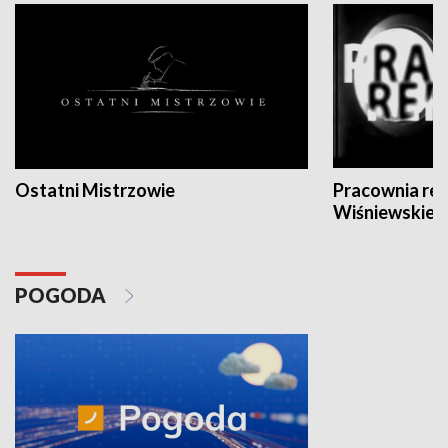
Ostatni Mistrzowie
Pracownia re
Wiśniewskieg
POGODA