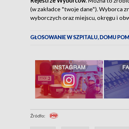
Rejestrze Wyborców.
Można to zrobić
(w zakładce "twoje dane"). Wyborca z
wyborczych oraz miejscu, okręgu i ob
GŁOSOWANIE W SZPITALU, DOMU POMO
Źródło: