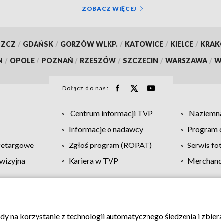
ZOBACZ WIĘCEJ
SZCZ
/
GDAŃSK
/
GORZÓW WLKP.
/
KATOWICE
/
KIELCE
/
KRA
N
/
OPOLE
/
POZNAŃ
/
RZESZÓW
/
SZCZECIN
/
WARSZAWA
/
W
Dołącz do nas:
Centrum informacji TVP
Naziemna
Informacje o nadawcy
Program d
zetargowe
Zgłoś program (ROPAT)
Serwis fo
wizyjna
Kariera w TVP
Merchandi
Polityka prywatności
Moje zgody
Pomoc
Biuro re
ody na korzystanie z technologii automatycznego śledzenia i zbie