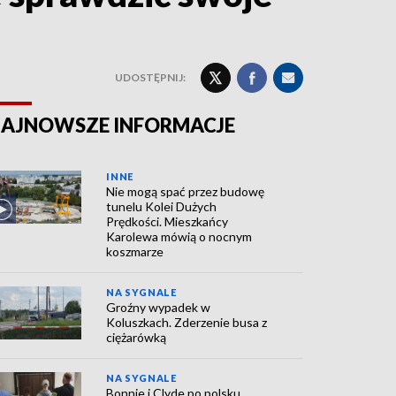
UDOSTĘPNIJ:
AJNOWSZE INFORMACJE
INNE
Nie mogą spać przez budowę
tunelu Kolei Dużych
Prędkości. Mieszkańcy
Karolewa mówią o nocnym
koszmarze
NA SYGNALE
Groźny wypadek w
Koluszkach. Zderzenie busa z
ciężarówką
NA SYGNALE
Bonnie i Clyde po polsku.