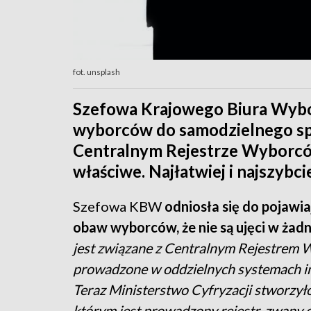
fot. unsplash
Szefowa Krajowego Biura Wybo
wyborców do samodzielnego spr
Centralnym Rejestrze Wyborców
właściwe. Najłatwiej i najszybci
Szefowa KBW
odniosła się do pojawi
obaw wyborców, że nie są ujęci w żad
jest związane z Centralnym Rejestrem 
prowadzone w oddzielnych systemach in
Teraz Ministerstwo Cyfryzacji stworzyło
którym jest prowadzony rejestr, zwany c