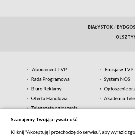
BIAŁYSTOK
/
BYDGO
OLSZTY
Abonament TVP
Emisja w TVP
Rada Programowa
System NOS
Biuro Reklamy
Ogłoszenie pr
Oferta Handlowa
Akademia Tele
Telegazeta ogłoszenia
Szanujemy Twoją prywatność
Regulamin TVP
Kliknij "Akceptuję i przechodzę do serwisu", aby wyrazić zg