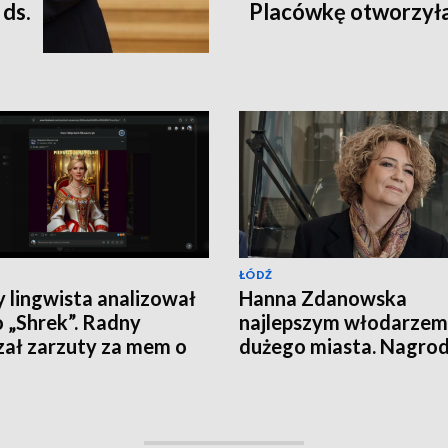
ds.
Placówkę otworzyła
ŁÓDŹ
y lingwista analizował
Hanna Zdanowska
 „Shrek”. Radny
najlepszym włodarzem
zał zarzuty za mem o
dużego miasta. Nagro
lu Nawrockim
wywołała dyskusję