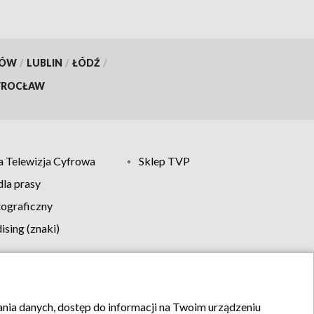
KÓW
/
LUBLIN
/
ŁÓDŹ
/
ROCŁAW
 Telewizja Cyfrowa
Sklep TVP
la prasy
tograficzny
sing (znaki)
klamy
Kontakt
rania danych, dostęp do informacji na Twoim urządzeniu