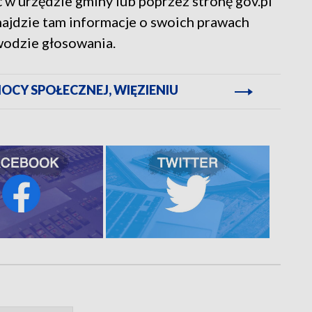
 w urzędzie gminy lub poprzez stronę gov.pl
najdzie tam informacje o swoich prawach
wodzie głosowania.
CY SPOŁECZNEJ, WIĘZIENIU