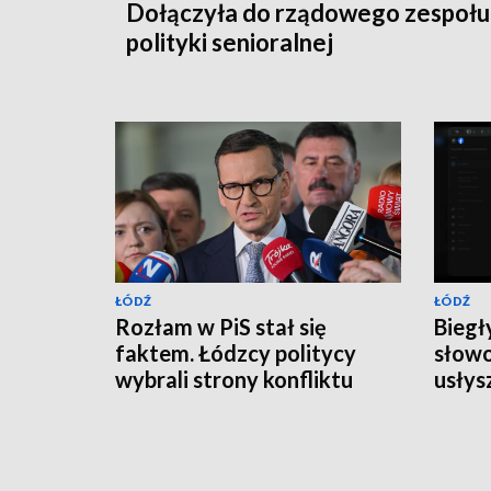
Dołączyła do rządowego zespołu 
polityki senioralnej
ŁÓDŹ
ŁÓDŹ
Rozłam w PiS stał się
Biegł
faktem. Łódzcy politycy
słowo
wybrali strony konfliktu
usłys
Karo