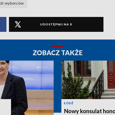
estr wyborców
UDOSTĘPNIJ NA X
ZOBACZ TAKŻE
ŁÓDŹ
Nowy konsulat hono