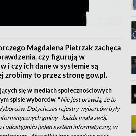
rczego Magdalena Pietrzak zachęca
awdzenia, czy figurują w
 i czy ich dane w systemie są
ej zrobimy to przez stronę gov.pl.
ających się w mediach społecznościowych
nym spisie wyborców.
"
Nie jest prawdą, że to
Wyborców. Dotychczas rejestry wyborców były
formatycznych gminy - każda miała swój.
 i udostępniło jeden system informatyczny, w
entralnym. Wszystkie inne zasady są takie,