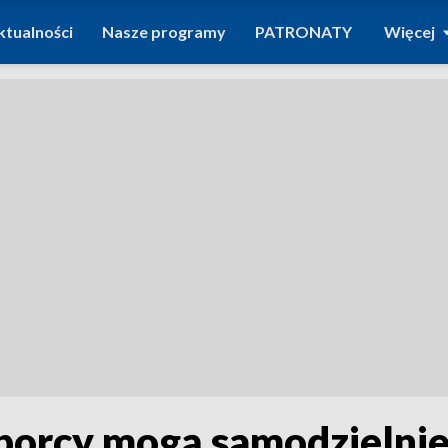
ktualności
Nasze programy
PATRONATY
Więcej
orcy mogą samodzielnie