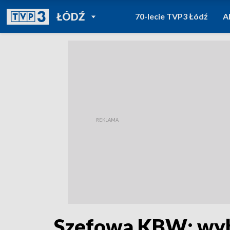
POWRÓT DO
ŁÓDŹ
70-lecie TVP3 Łódź
A
TVP REGIONY
Szefowa KBW: wyb