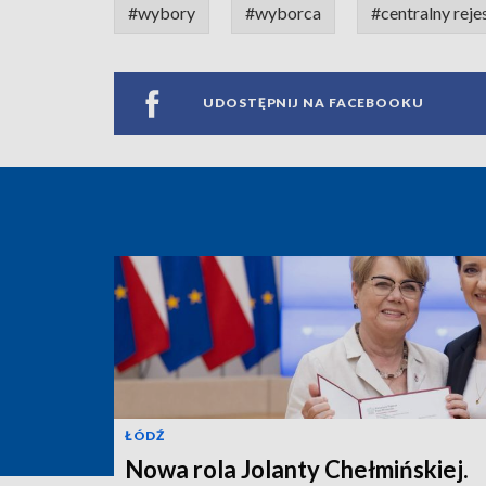
#wybory
#wyborca
#centralny rej
UDOSTĘPNIJ NA FACEBOOKU
ŁÓDŹ
Nowa rola Jolanty Chełmińskiej.