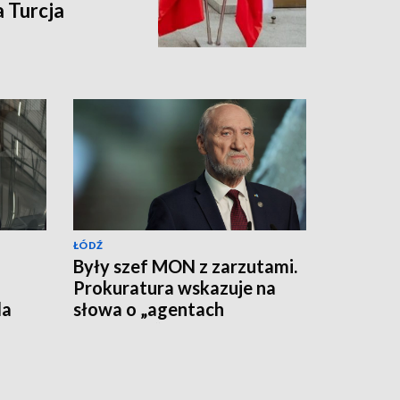
 Turcja
ŁÓDŹ
Były szef MON z zarzutami.
Prokuratura wskazuje na
da
słowa o „agentach
rosyjskich”