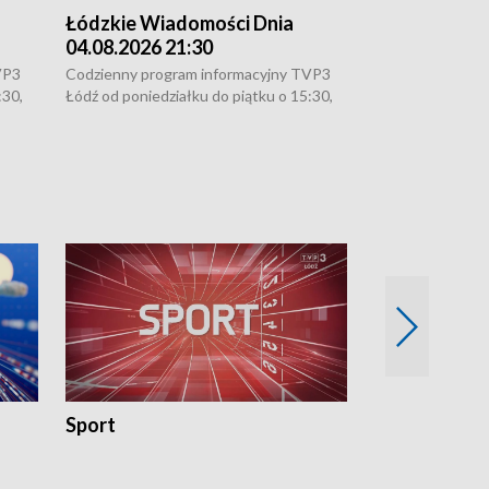
Łódzkie Wiadomości Dnia
Łódzkie Wia
04.08.2026 21:30
04.08.2026 1
VP3
Codzienny program informacyjny TVP3
Codzienny progr
:30,
Łódź od poniedziałku do piątku o 15:30,
Łódź od poniedzi
16:30, 18:30 i 21:30. W weekendy o
16:30, 18:30 i 2
18:30 i 21:30.
18:30 i 21:30.
Sport
Rozmowa Dn