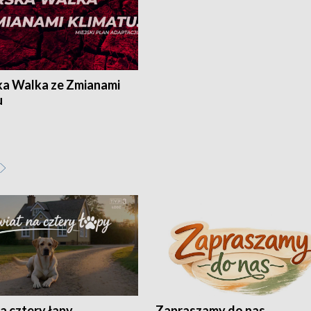
ka Walka ze Zmianami
u
a cztery łapy
Zapraszamy do nas