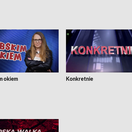
m okiem
Konkretnie