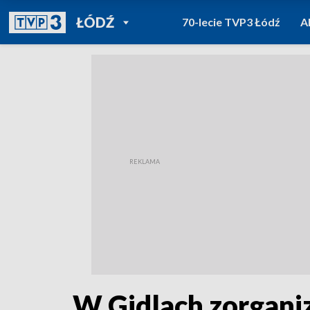
POWRÓT DO
ŁÓDŹ
70-lecie TVP3 Łódź
A
TVP REGIONY
W Gidlach zorgani