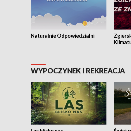
Naturalnie Odpowiedzialni
Zgiers
Klimat
WYPOCZYNEK I REKREACJA
Las blisko nas
Świat n