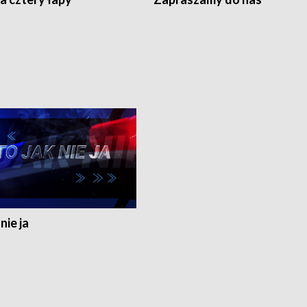
nie ja