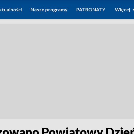
ktualności
Nasze programy
PATRONATY
Więcej
zowano Powiatowy Dzień