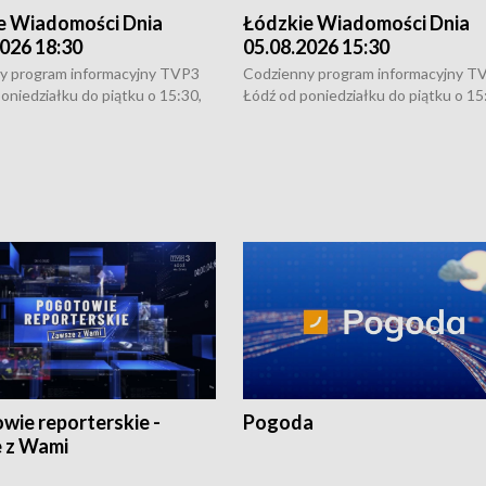
e Wiadomości Dnia
Łódzkie Wiadomości Dnia
026 18:30
05.08.2026 15:30
y program informacyjny TVP3
Codzienny program informacyjny T
oniedziałku do piątku o 15:30,
Łódź od poniedziałku do piątku o 15
:30 i 21:30. W weekendy o
16:30, 18:30 i 21:30. W weekendy o
1:30.
18:30 i 21:30.
wie reporterskie -
Pogoda
 z Wami