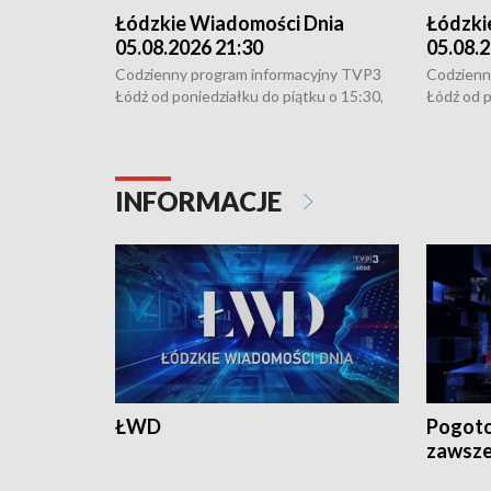
Łódzkie Wiadomości Dnia
Łódzki
05.08.2026 21:30
05.08.2
Codzienny program informacyjny TVP3
Codzienn
Łódź od poniedziałku do piątku o 15:30,
Łódź od p
16:30, 18:30 i 21:30. W weekendy o
16:30, 18
18:30 i 21:30.
18:30 i 2
INFORMACJE
ŁWD
Pogoto
zawsze