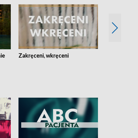
nie
Zakręceni, wkręceni
Skarby Łodzi