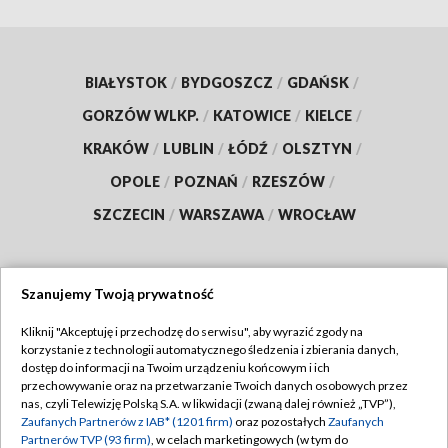
BIAŁYSTOK
/
BYDGOSZCZ
/
GDAŃSK
/
GORZÓW WLKP.
/
KATOWICE
/
KIELCE
/
KRAKÓW
/
LUBLIN
/
ŁÓDŹ
/
OLSZTYN
/
OPOLE
/
POZNAŃ
/
RZESZÓW
/
SZCZECIN
/
WARSZAWA
/
WROCŁAW
Szanujemy Twoją prywatność
Dołącz do nas:
Kliknij "Akceptuję i przechodzę do serwisu", aby wyrazić zgody na
korzystanie z technologii automatycznego śledzenia i zbierania danych,
TVP
dostęp do informacji na Twoim urządzeniu końcowym i ich
Abonament TVP
przechowywanie oraz na przetwarzanie Twoich danych osobowych przez
Regulamin TVP
nas, czyli Telewizję Polską S.A. w likwidacji (zwaną dalej również „TVP”),
Emisja w TVP
Zaufanych Partnerów z IAB* (1201 firm)
oraz pozostałych
Zaufanych
Polityka prywatności
Partnerów TVP (93 firm)
, w celach marketingowych (w tym do