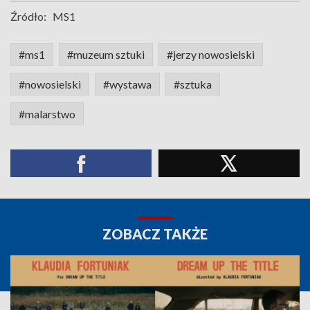
Źródło:
MS1
#ms1
#muzeum sztuki
#jerzy nowosielski
#nowosielski
#wystawa
#sztuka
#malarstwo
ZOBACZ TAKŻE