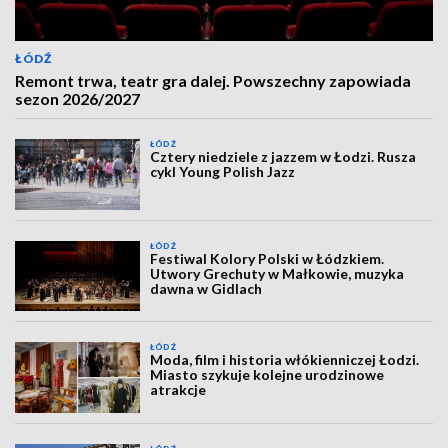
ŁÓDŹ
Remont trwa, teatr gra dalej. Powszechny zapowiada
sezon 2026/2027
ŁÓDŹ
Cztery niedziele z jazzem w Łodzi. Rusza
cykl Young Polish Jazz
ŁÓDŹ
Festiwal Kolory Polski w Łódzkiem.
Utwory Grechuty w Małkowie, muzyka
dawna w Gidlach
ŁÓDŹ
Moda, film i historia włókienniczej Łodzi.
Miasto szykuje kolejne urodzinowe
atrakcje