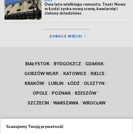
ŁÓDŹ
Dwa lata wielkiego remontu. Teatr Nowy
w Łodzi zyska nową scenę, kawiarnię i
zielony dziedziniec
ZOBACZ WIĘCEJ
BIAŁYSTOK
/
BYDGOSZCZ
/
GDAŃSK
/
GORZÓW WLKP.
/
KATOWICE
/
KIELCE
/
KRAKÓW
/
LUBLIN
/
ŁÓDŹ
/
OLSZTYN
/
OPOLE
/
POZNAŃ
/
RZESZÓW
/
SZCZECIN
/
WARSZAWA
/
WROCŁAW
Szanujemy Twoją prywatność
Dołącz do nas: