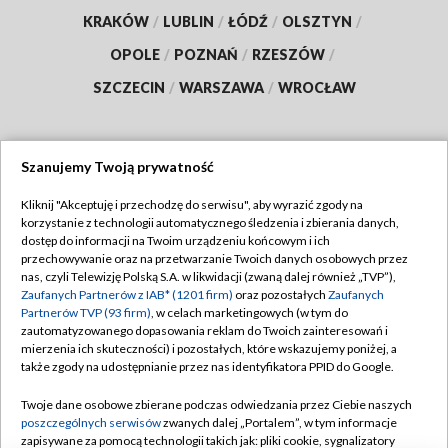
KRAKÓW
/
LUBLIN
/
ŁÓDŹ
/
OLSZTYN
/
OPOLE
/
POZNAŃ
/
RZESZÓW
/
SZCZECIN
/
WARSZAWA
/
WROCŁAW
Szanujemy Twoją prywatność
Dołącz do nas:
Kliknij "Akceptuję i przechodzę do serwisu", aby wyrazić zgody na
korzystanie z technologii automatycznego śledzenia i zbierania danych,
TVP
dostęp do informacji na Twoim urządzeniu końcowym i ich
Abonament TVP
przechowywanie oraz na przetwarzanie Twoich danych osobowych przez
Regulamin TVP
nas, czyli Telewizję Polską S.A. w likwidacji (zwaną dalej również „TVP”),
Emisja w TVP
Zaufanych Partnerów z IAB* (1201 firm)
oraz pozostałych
Zaufanych
Polityka prywatności
Partnerów TVP (93 firm)
, w celach marketingowych (w tym do
Centrum informacji TVP
Moje zgody
zautomatyzowanego dopasowania reklam do Twoich zainteresowań i
mierzenia ich skuteczności) i pozostałych, które wskazujemy poniżej, a
Naziemna Telewizja Cyfrowa
Pomoc
także zgody na udostępnianie przez nas identyfikatora PPID do Google.
Sklep TVP
Biuro reklamy
Twoje dane osobowe zbierane podczas odwiedzania przez Ciebie naszych
Rada Programowa
poszczególnych serwisów
zwanych dalej „Portalem”, w tym informacje
Kontakt
zapisywane za pomocą technologii takich jak: pliki cookie, sygnalizatory