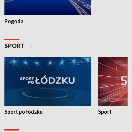
Pogoda
SPORT
Sport po łódzku
Sport