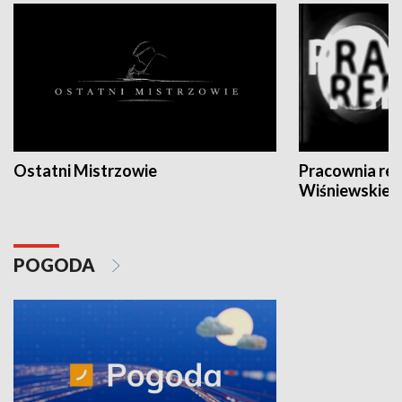
Ostatni Mistrzowie
Pracownia re
Wiśniewskieg
POGODA