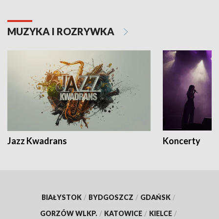
MUZYKA I ROZRYWKA
Jazz Kwadrans
Koncerty
BIAŁYSTOK
/
BYDGOSZCZ
/
GDAŃSK
/
GORZÓW WLKP.
/
KATOWICE
/
KIELCE
/