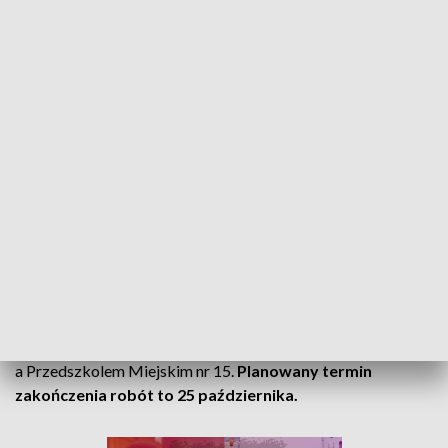
hydrantów, wykonanie nowej warstwy wyrównawczej oraz
ułożenie nowej nakładki asfaltowej na łącznej długości 312
m, na całej szerokości jezdni.
Nowa nakładka asfaltowa zostanie ułożona na
powierzchni 2 400 metrów kwadratowych jezdni, na
odcinku od skrzyżowania z ul. Jagiełły do skrzyżowania
z ul. Wilczą, a koszt zadania wyniesie 225 985,89 zł.
Na czas remontu, droga zostanie zamknięta dla ruchu
samochodów. Zakaz nie będzie dotyczył zmotoryzowanych
mieszkańców bloków przyległych do ul. Królowej Jadwigi.
Dojazd do Starostwa Powiatowego będzie możliwy poprzez
odcinek ul. Królowej Jadwigi zlokalizowany pomiędzy SP nr 9
a Przedszkolem Miejskim nr 15.
Planowany termin
zakończenia robót to 25 października.