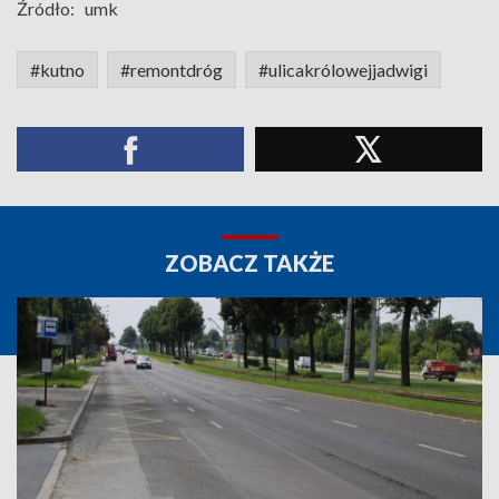
Źródło:
umk
#kutno
#remontdróg
#ulicakrólowejjadwigi
ZOBACZ TAKŻE