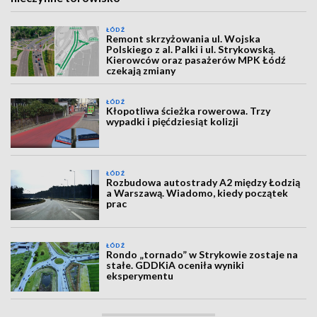
ŁÓDŹ
Remont skrzyżowania ul. Wojska
Polskiego z al. Palki i ul. Strykowską.
Kierowców oraz pasażerów MPK Łódź
czekają zmiany
ŁÓDŹ
Kłopotliwa ścieżka rowerowa. Trzy
wypadki i pięćdziesiąt kolizji
ŁÓDŹ
Rozbudowa autostrady A2 między Łodzią
a Warszawą. Wiadomo, kiedy początek
prac
ŁÓDŹ
Rondo „tornado” w Strykowie zostaje na
stałe. GDDKiA oceniła wyniki
eksperymentu