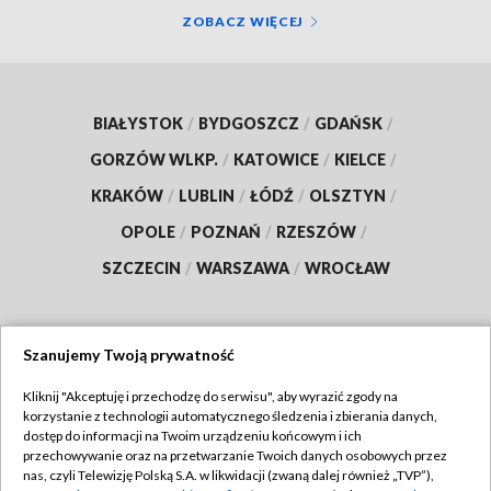
ZOBACZ WIĘCEJ
BIAŁYSTOK
/
BYDGOSZCZ
/
GDAŃSK
/
GORZÓW WLKP.
/
KATOWICE
/
KIELCE
/
KRAKÓW
/
LUBLIN
/
ŁÓDŹ
/
OLSZTYN
/
OPOLE
/
POZNAŃ
/
RZESZÓW
/
SZCZECIN
/
WARSZAWA
/
WROCŁAW
Szanujemy Twoją prywatność
Dołącz do nas:
Kliknij "Akceptuję i przechodzę do serwisu", aby wyrazić zgody na
korzystanie z technologii automatycznego śledzenia i zbierania danych,
TVP
dostęp do informacji na Twoim urządzeniu końcowym i ich
Abonament TVP
przechowywanie oraz na przetwarzanie Twoich danych osobowych przez
Regulamin TVP
nas, czyli Telewizję Polską S.A. w likwidacji (zwaną dalej również „TVP”),