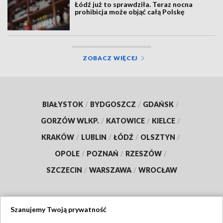
Łódź już to sprawdziła. Teraz nocna
prohibicja może objąć całą Polskę
ZOBACZ WIĘCEJ
BIAŁYSTOK
/
BYDGOSZCZ
/
GDAŃSK
/
GORZÓW WLKP.
/
KATOWICE
/
KIELCE
/
KRAKÓW
/
LUBLIN
/
ŁÓDŹ
/
OLSZTYN
/
OPOLE
/
POZNAŃ
/
RZESZÓW
/
SZCZECIN
/
WARSZAWA
/
WROCŁAW
Szanujemy Twoją prywatność
Dołącz do nas: