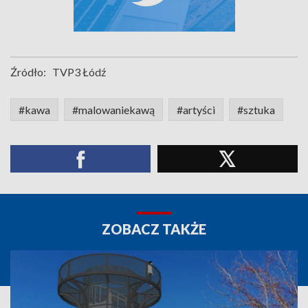
Źródło:
TVP3 Łódź
#kawa
#malowaniekawą
#artyści
#sztuka
ZOBACZ TAKŻE