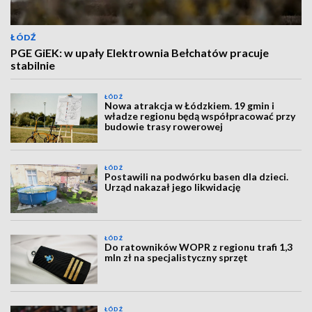
ŁÓDŹ
PGE GiEK: w upały Elektrownia Bełchatów pracuje
stabilnie
ŁÓDŹ
Nowa atrakcja w Łódzkiem. 19 gmin i
władze regionu będą współpracować przy
budowie trasy rowerowej
ŁÓDŹ
Postawili na podwórku basen dla dzieci.
Urząd nakazał jego likwidację
ŁÓDŹ
Do ratowników WOPR z regionu trafi 1,3
mln zł na specjalistyczny sprzęt
ŁÓDŹ