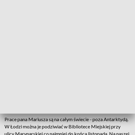
Łatwiej się maluje kawą rozpuszczalną,
większość prac tworzę w plenerze, więc
kawę fusiastą trudniej byłoby zaparzyć
gdzieś tam na łące czy na ulicy, kawa
fusiasta jest trudniejsza do malowania, ale
staram się malować i fusiastą i
rozpuszczalną
- dodaje Mariusz Gosławski, artysta.
PRZECZYTAJ WYWIAD Z MARIUSZEM
GOSŁAWSKIM
Prace pana Mariusza są na całym świecie - poza Antarktydą.
W Łodzi można je podziwiać w Bibliotece Miejskiej przy
ulicy Marynarskiej co najmniej do końca listopada. Na naszej