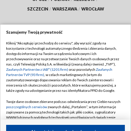
SZCZECIN
/
WARSZAWA
/
WROCŁAW
Szanujemy Twoją prywatność
Dołącz do nas:
Kliknij "Akceptuję i przechodzę do serwisu", aby wyrazić zgody na
korzystanie z technologii automatycznego śledzenia i zbierania danych,
TVP
dostęp do informacji na Twoim urządzeniu końcowym i ich
Abonament TVP
przechowywanie oraz na przetwarzanie Twoich danych osobowych przez
Regulamin TVP
nas, czyli Telewizję Polską S.A. w likwidacji (zwaną dalej również „TVP”),
Emisja w TVP
Zaufanych Partnerów z IAB* (1201 firm)
oraz pozostałych
Zaufanych
Polityka prywatności
Partnerów TVP (93 firm)
, w celach marketingowych (w tym do
Centrum informacji TVP
Moje zgody
zautomatyzowanego dopasowania reklam do Twoich zainteresowań i
mierzenia ich skuteczności) i pozostałych, które wskazujemy poniżej, a
Naziemna Telewizja Cyfrowa
Pomoc
także zgody na udostępnianie przez nas identyfikatora PPID do Google.
Sklep TVP
Biuro reklamy
Twoje dane osobowe zbierane podczas odwiedzania przez Ciebie naszych
Rada Programowa
poszczególnych serwisów
zwanych dalej „Portalem”, w tym informacje
Kontakt
zapisywane za pomocą technologii takich jak: pliki cookie, sygnalizatory
System NOS
WWW lub innych podobnych technologii umożliwiających świadczenie
dopasowanych i bezpiecznych usług, personalizację treści oraz reklam,
Informacje o nadawcy
Kanały
udostępnianie funkcji mediów społecznościowych oraz analizowanie