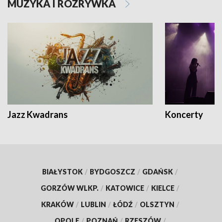
MUZYKA I ROZRYWKA
Jazz Kwadrans
Koncerty
BIAŁYSTOK
/
BYDGOSZCZ
/
GDAŃSK
/
GORZÓW WLKP.
/
KATOWICE
/
KIELCE
/
KRAKÓW
/
LUBLIN
/
ŁÓDŹ
/
OLSZTYN
/
OPOLE
/
POZNAŃ
/
RZESZÓW
/