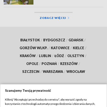
ZOBACZ WIĘCEJ
BIAŁYSTOK
/
BYDGOSZCZ
/
GDAŃSK
/
GORZÓW WLKP.
/
KATOWICE
/
KIELCE
/
KRAKÓW
/
LUBLIN
/
ŁÓDŹ
/
OLSZTYN
/
OPOLE
/
POZNAŃ
/
RZESZÓW
/
SZCZECIN
/
WARSZAWA
/
WROCŁAW
Szanujemy Twoją prywatność
Dołącz do nas:
Kliknij "Akceptuję i przechodzę do serwisu", aby wyrazić zgody na
korzystanie z technologii automatycznego śledzenia i zbierania danych,
TVP