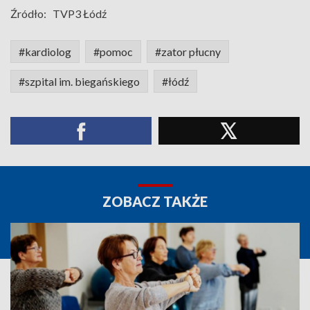
Źródło:
TVP3 Łódź
#kardiolog
#pomoc
#zator płucny
#szpital im. biegańskiego
#łódź
ZOBACZ TAKŻE