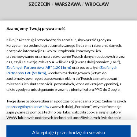
SZCZECIN
/
WARSZAWA
/
WROCŁAW
Szanujemy Twoją prywatność
Dołącz do nas:
Kliknij "Akceptuję i przechodzę do serwisu", aby wyrazić zgody na
korzystanie z technologii automatycznego śledzenia i zbierania danych,
TVP
dostęp do informacji na Twoim urządzeniu końcowym i ich
Abonament TVP
przechowywanie oraz na przetwarzanie Twoich danych osobowych przez
Regulamin TVP
nas, czyli Telewizję Polską S.A. w likwidacji (zwaną dalej również „TVP”),
Emisja w TVP
Zaufanych Partnerów z IAB* (1201 firm)
oraz pozostałych
Zaufanych
Polityka prywatności
Partnerów TVP (93 firm)
, w celach marketingowych (w tym do
Centrum informacji TVP
Moje zgody
zautomatyzowanego dopasowania reklam do Twoich zainteresowań i
mierzenia ich skuteczności) i pozostałych, które wskazujemy poniżej, a
Naziemna Telewizja Cyfrowa
Pomoc
także zgody na udostępnianie przez nas identyfikatora PPID do Google.
Sklep TVP
Biuro reklamy
Twoje dane osobowe zbierane podczas odwiedzania przez Ciebie naszych
Rada Programowa
poszczególnych serwisów
zwanych dalej „Portalem”, w tym informacje
Kontakt
zapisywane za pomocą technologii takich jak: pliki cookie, sygnalizatory
System NOS
WWW lub innych podobnych technologii umożliwiających świadczenie
dopasowanych i bezpiecznych usług, personalizację treści oraz reklam,
Informacje o nadawcy
Kanały
udostępnianie funkcji mediów społecznościowych oraz analizowanie
Akceptuję i przechodzę do serwisu
ruchu w Internecie.
Program dla prasy