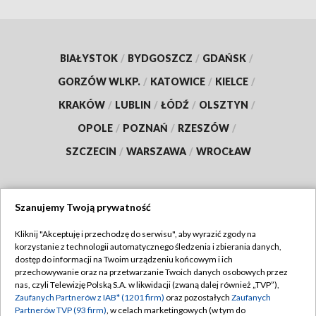
BIAŁYSTOK
/
BYDGOSZCZ
/
GDAŃSK
/
GORZÓW WLKP.
/
KATOWICE
/
KIELCE
/
KRAKÓW
/
LUBLIN
/
ŁÓDŹ
/
OLSZTYN
/
OPOLE
/
POZNAŃ
/
RZESZÓW
/
SZCZECIN
/
WARSZAWA
/
WROCŁAW
Szanujemy Twoją prywatność
Dołącz do nas:
Kliknij "Akceptuję i przechodzę do serwisu", aby wyrazić zgody na
korzystanie z technologii automatycznego śledzenia i zbierania danych,
TVP
dostęp do informacji na Twoim urządzeniu końcowym i ich
Abonament TVP
przechowywanie oraz na przetwarzanie Twoich danych osobowych przez
Regulamin TVP
nas, czyli Telewizję Polską S.A. w likwidacji (zwaną dalej również „TVP”),
Emisja w TVP
Zaufanych Partnerów z IAB* (1201 firm)
oraz pozostałych
Zaufanych
Polityka prywatności
Partnerów TVP (93 firm)
, w celach marketingowych (w tym do