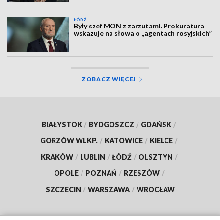
ŁÓDŹ
Były szef MON z zarzutami. Prokuratura
wskazuje na słowa o „agentach rosyjskich”
ZOBACZ WIĘCEJ
BIAŁYSTOK
/
BYDGOSZCZ
/
GDAŃSK
/
GORZÓW WLKP.
/
KATOWICE
/
KIELCE
/
KRAKÓW
/
LUBLIN
/
ŁÓDŹ
/
OLSZTYN
/
OPOLE
/
POZNAŃ
/
RZESZÓW
/
SZCZECIN
/
WARSZAWA
/
WROCŁAW