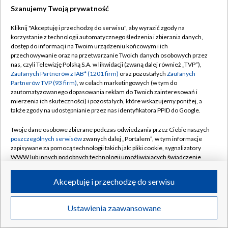
Szanujemy Twoją prywatność
Dołącz do nas:
Kliknij "Akceptuję i przechodzę do serwisu", aby wyrazić zgody na
korzystanie z technologii automatycznego śledzenia i zbierania danych,
TVP
dostęp do informacji na Twoim urządzeniu końcowym i ich
Abonament TVP
przechowywanie oraz na przetwarzanie Twoich danych osobowych przez
Regulamin TVP
nas, czyli Telewizję Polską S.A. w likwidacji (zwaną dalej również „TVP”),
Emisja w TVP
Polityka prywatności
Zaufanych Partnerów z IAB* (1201 firm)
oraz pozostałych
Zaufanych
Partnerów TVP (93 firm)
, w celach marketingowych (w tym do
Centrum informacji TVP
Moje zgody
zautomatyzowanego dopasowania reklam do Twoich zainteresowań i
mierzenia ich skuteczności) i pozostałych, które wskazujemy poniżej, a
Naziemna Telewizja Cyfrowa
Pomoc
także zgody na udostępnianie przez nas identyfikatora PPID do Google.
Sklep TVP
Biuro reklamy
Twoje dane osobowe zbierane podczas odwiedzania przez Ciebie naszych
Rada Programowa
Kontakt
poszczególnych serwisów
zwanych dalej „Portalem”, w tym informacje
zapisywane za pomocą technologii takich jak: pliki cookie, sygnalizatory
System NOS
WWW lub innych podobnych technologii umożliwiających świadczenie
dopasowanych i bezpiecznych usług, personalizację treści oraz reklam,
Informacje o nadawcy
Kanały
udostępnianie funkcji mediów społecznościowych oraz analizowanie
Akceptuję i przechodzę do serwisu
ruchu w Internecie.
Program dla prasy
©2026 Telewizja Polska S.A. w likwidacji
Biuro Reklamy
Twoje dane osobowe zbierane podczas odwiedzania przez Ciebie
Ustawienia zaawansowane
poszczególnych serwisów
na Portalu, takie jak adresy IP, identyfikatory
Ogłoszenie przetargowe
Twoich urządzeń końcowych i identyfikatory plików cookie, informacje o