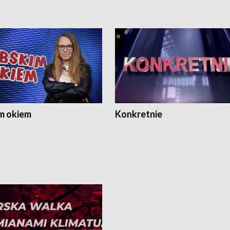
m okiem
Konkretnie