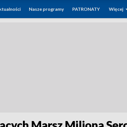
ktualności
Nasze programy
PATRONATY
Więcej
ących Marsz Miliona Ser