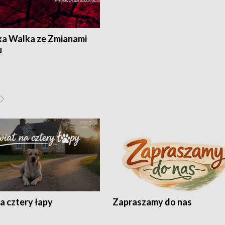
ka Walka ze Zmianami
u
a cztery łapy
Zapraszamy do nas