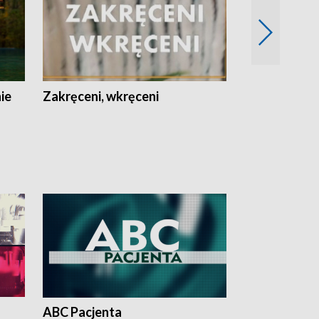
nie
Zakręceni, wkręceni
Skarby Łodzi
ABC Pacjenta