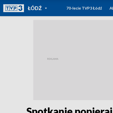
POWRÓT DO
ŁÓDŹ
70-lecie TVP3 Łódź
A
TVP REGIONY
Spotkanie popieraj