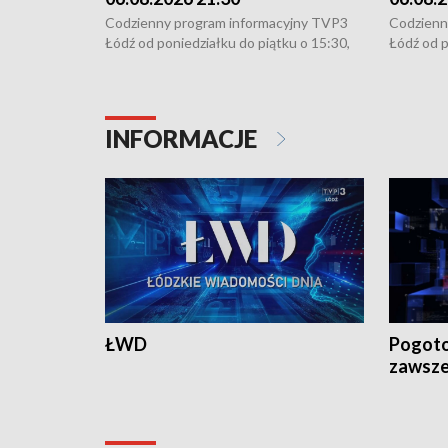
Codzienny program informacyjny TVP3
Codzienn
Łódź od poniedziałku do piątku o 15:30,
Łódź od p
16:30, 18:30 i 21:30. W weekendy o
16:30, 18
18:30 i 21:30.
18:30 i 2
INFORMACJE
ŁWD
Pogoto
zawsze