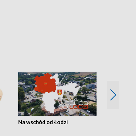
Na wschód od Łodzi
Zimowe szal
Polski