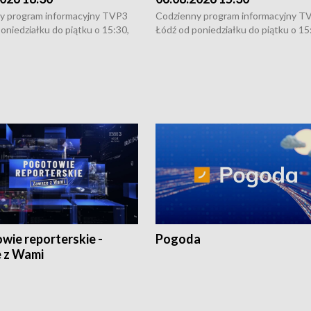
y program informacyjny TVP3
Codzienny program informacyjny T
oniedziałku do piątku o 15:30,
Łódź od poniedziałku do piątku o 15
:30 i 21:30. W weekendy o
16:30, 18:30 i 21:30. W weekendy o
1:30.
18:30 i 21:30.
wie reporterskie -
Pogoda
 z Wami