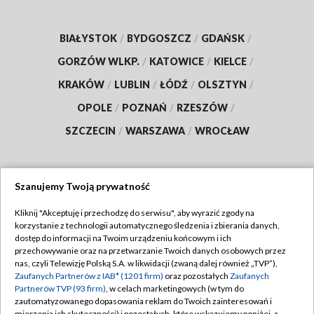
BIAŁYSTOK
/
BYDGOSZCZ
/
GDAŃSK
/
GORZÓW WLKP.
/
KATOWICE
/
KIELCE
/
KRAKÓW
/
LUBLIN
/
ŁÓDŹ
/
OLSZTYN
/
OPOLE
/
POZNAŃ
/
RZESZÓW
/
SZCZECIN
/
WARSZAWA
/
WROCŁAW
Szanujemy Twoją prywatność
Dołącz do nas:
Kliknij "Akceptuję i przechodzę do serwisu", aby wyrazić zgody na
korzystanie z technologii automatycznego śledzenia i zbierania danych,
TVP
dostęp do informacji na Twoim urządzeniu końcowym i ich
Abonament TVP
przechowywanie oraz na przetwarzanie Twoich danych osobowych przez
Regulamin TVP
nas, czyli Telewizję Polską S.A. w likwidacji (zwaną dalej również „TVP”),
Emisja w TVP
Polityka prywatności
Zaufanych Partnerów z IAB* (1201 firm)
oraz pozostałych
Zaufanych
Partnerów TVP (93 firm)
, w celach marketingowych (w tym do
Centrum informacji TVP
Moje zgody
zautomatyzowanego dopasowania reklam do Twoich zainteresowań i
mierzenia ich skuteczności) i pozostałych, które wskazujemy poniżej, a