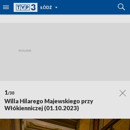
POWRÓT
ŁÓDŹ
DO
TVP
REGIONY
1
/30
Willa Hilarego Majewskiego przy
Włókienniczej (01.10.2023)