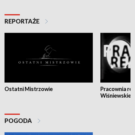
REPORTAŻE
Ostatni Mistrzowie
Pracownia re
Wiśniewskieg
POGODA