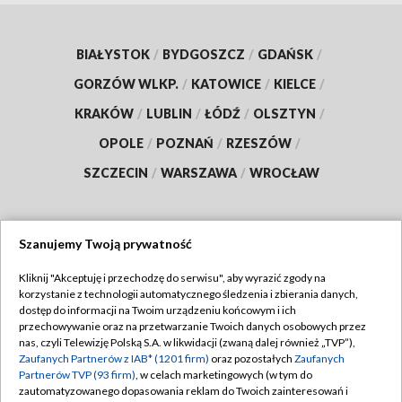
BIAŁYSTOK
/
BYDGOSZCZ
/
GDAŃSK
/
GORZÓW WLKP.
/
KATOWICE
/
KIELCE
/
KRAKÓW
/
LUBLIN
/
ŁÓDŹ
/
OLSZTYN
/
OPOLE
/
POZNAŃ
/
RZESZÓW
/
SZCZECIN
/
WARSZAWA
/
WROCŁAW
Szanujemy Twoją prywatność
Dołącz do nas:
Kliknij "Akceptuję i przechodzę do serwisu", aby wyrazić zgody na
korzystanie z technologii automatycznego śledzenia i zbierania danych,
TVP
dostęp do informacji na Twoim urządzeniu końcowym i ich
Abonament TVP
przechowywanie oraz na przetwarzanie Twoich danych osobowych przez
Regulamin TVP
nas, czyli Telewizję Polską S.A. w likwidacji (zwaną dalej również „TVP”),
Emisja w TVP
Zaufanych Partnerów z IAB* (1201 firm)
oraz pozostałych
Zaufanych
Polityka prywatności
Partnerów TVP (93 firm)
, w celach marketingowych (w tym do
Centrum informacji TVP
Moje zgody
zautomatyzowanego dopasowania reklam do Twoich zainteresowań i