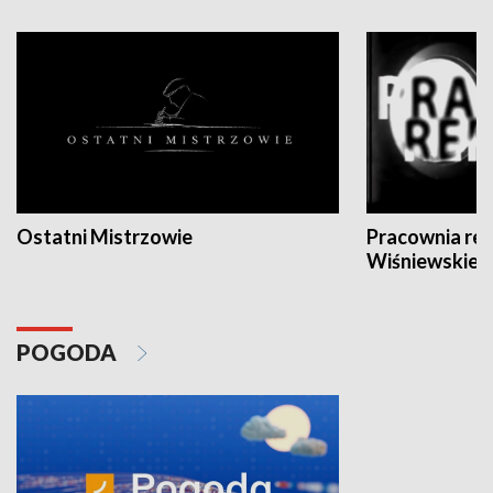
Ostatni Mistrzowie
Pracownia re
Wiśniewskieg
POGODA