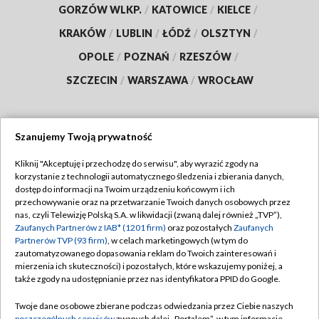
GORZÓW WLKP.
/
KATOWICE
/
KIELCE
/
KRAKÓW
/
LUBLIN
/
ŁÓDŹ
/
OLSZTYN
/
OPOLE
/
POZNAŃ
/
RZESZÓW
/
SZCZECIN
/
WARSZAWA
/
WROCŁAW
Szanujemy Twoją prywatność
Dołącz do nas:
Kliknij "Akceptuję i przechodzę do serwisu", aby wyrazić zgody na
korzystanie z technologii automatycznego śledzenia i zbierania danych,
TVP
dostęp do informacji na Twoim urządzeniu końcowym i ich
Abonament TVP
przechowywanie oraz na przetwarzanie Twoich danych osobowych przez
Regulamin TVP
nas, czyli Telewizję Polską S.A. w likwidacji (zwaną dalej również „TVP”),
Emisja w TVP
Zaufanych Partnerów z IAB* (1201 firm)
oraz pozostałych
Zaufanych
Polityka prywatności
Partnerów TVP (93 firm)
, w celach marketingowych (w tym do
Centrum informacji TVP
Moje zgody
zautomatyzowanego dopasowania reklam do Twoich zainteresowań i
mierzenia ich skuteczności) i pozostałych, które wskazujemy poniżej, a
Naziemna Telewizja Cyfrowa
Pomoc
także zgody na udostępnianie przez nas identyfikatora PPID do Google.
Sklep TVP
Biuro reklamy
Twoje dane osobowe zbierane podczas odwiedzania przez Ciebie naszych
Rada Programowa
poszczególnych serwisów
zwanych dalej „Portalem”, w tym informacje