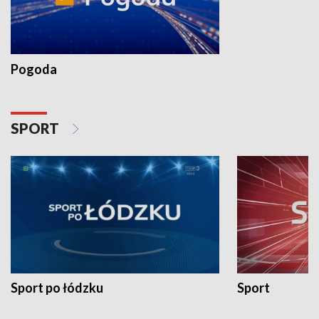
Pogoda
SPORT
Sport po łódzku
Sport