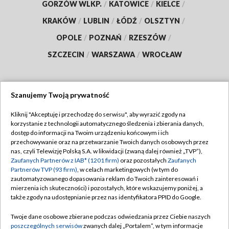
GORZÓW WLKP.
/
KATOWICE
/
KIELCE
/
KRAKÓW
/
LUBLIN
/
ŁÓDŹ
/
OLSZTYN
/
OPOLE
/
POZNAŃ
/
RZESZÓW
/
SZCZECIN
/
WARSZAWA
/
WROCŁAW
Szanujemy Twoją prywatność
Dołącz do nas:
Kliknij "Akceptuję i przechodzę do serwisu", aby wyrazić zgody na
korzystanie z technologii automatycznego śledzenia i zbierania danych,
TVP
dostęp do informacji na Twoim urządzeniu końcowym i ich
Abonament TVP
przechowywanie oraz na przetwarzanie Twoich danych osobowych przez
Regulamin TVP
nas, czyli Telewizję Polską S.A. w likwidacji (zwaną dalej również „TVP”),
Emisja w TVP
Polityka prywatności
Zaufanych Partnerów z IAB* (1201 firm)
oraz pozostałych
Zaufanych
Partnerów TVP (93 firm)
, w celach marketingowych (w tym do
Centrum informacji TVP
Moje zgody
zautomatyzowanego dopasowania reklam do Twoich zainteresowań i
mierzenia ich skuteczności) i pozostałych, które wskazujemy poniżej, a
Naziemna Telewizja Cyfrowa
Pomoc
także zgody na udostępnianie przez nas identyfikatora PPID do Google.
Sklep TVP
Biuro reklamy
Twoje dane osobowe zbierane podczas odwiedzania przez Ciebie naszych
Rada Programowa
Kontakt
poszczególnych serwisów
zwanych dalej „Portalem”, w tym informacje