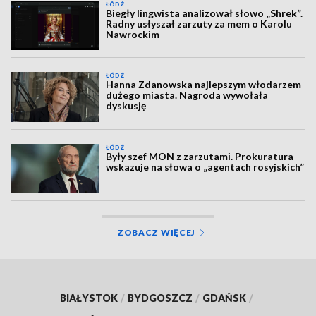
ŁÓDŹ
Biegły lingwista analizował słowo „Shrek”.
Radny usłyszał zarzuty za mem o Karolu
Nawrockim
ŁÓDŹ
Hanna Zdanowska najlepszym włodarzem
dużego miasta. Nagroda wywołała
dyskusję
ŁÓDŹ
Były szef MON z zarzutami. Prokuratura
wskazuje na słowa o „agentach rosyjskich”
ZOBACZ WIĘCEJ
BIAŁYSTOK
/
BYDGOSZCZ
/
GDAŃSK
/