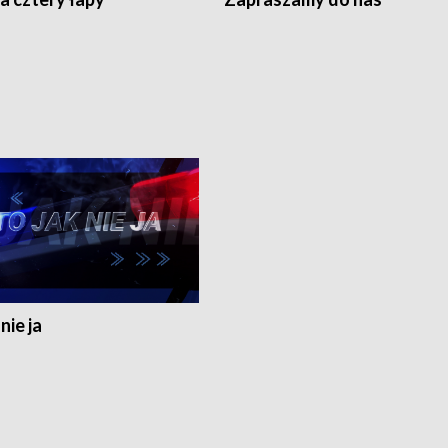
nie ja