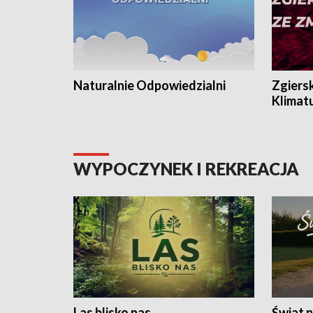
Naturalnie Odpowiedzialni
Zgiers
Klimat
WYPOCZYNEK I REKREACJA
Las blisko nas
Świat n