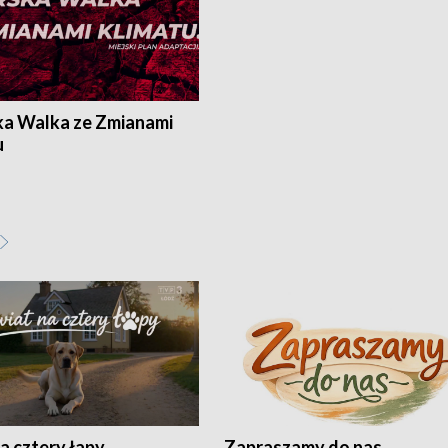
ka Walka ze Zmianami
u
a cztery łapy
Zapraszamy do nas