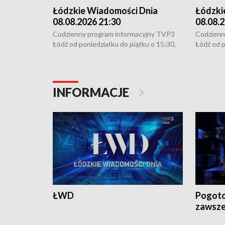
Łódzkie Wiadomości Dnia
Łódzki
08.08.2026 21:30
08.08.2
Codzienny program informacyjny TVP3
Codzienn
Łódź od poniedziałku do piątku o 15:30,
Łódź od p
16:30, 18:30 i 21:30. W weekendy o
16:30, 18
18:30 i 21:30.
18:30 i 2
INFORMACJE
ŁWD
Pogoto
zawsze