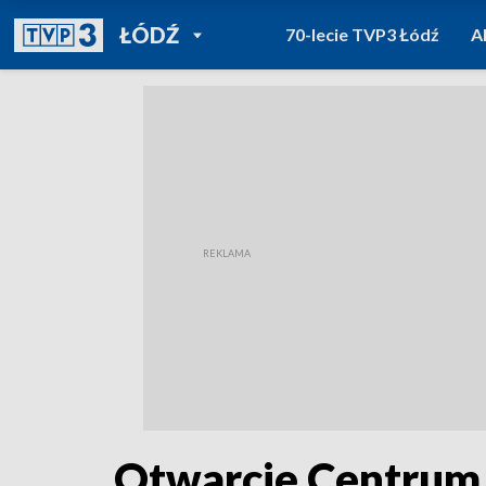
POWRÓT DO
ŁÓDŹ
70-lecie TVP3 Łódź
A
TVP REGIONY
Otwarcie Centrum