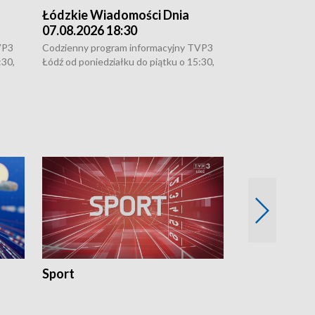
Łódzkie Wiadomości Dnia
Łódzkie Wia
07.08.2026 18:30
07.08.2026 1
VP3
Codzienny program informacyjny TVP3
Codzienny progr
:30,
Łódź od poniedziałku do piątku o 15:30,
Łódź od poniedzi
16:30, 18:30 i 21:30. W weekendy o
16:30, 18:30 i 2
18:30 i 21:30.
18:30 i 21:30.
Sport
Rozmowa Dn