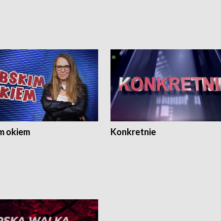
m okiem
Konkretnie