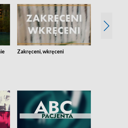
nie
Zakręceni, wkręceni
Skarby Łodzi