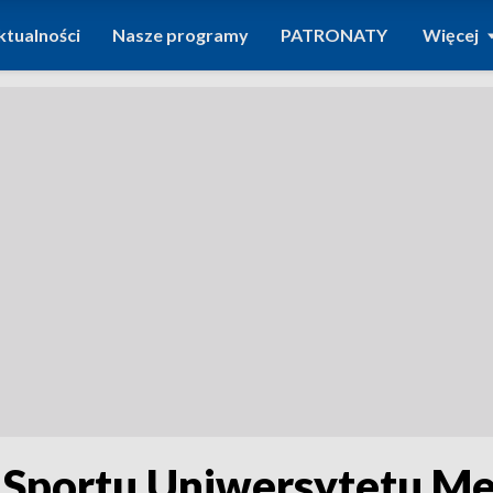
ktualności
Nasze programy
PATRONATY
Więcej
 Sportu Uniwersytetu M