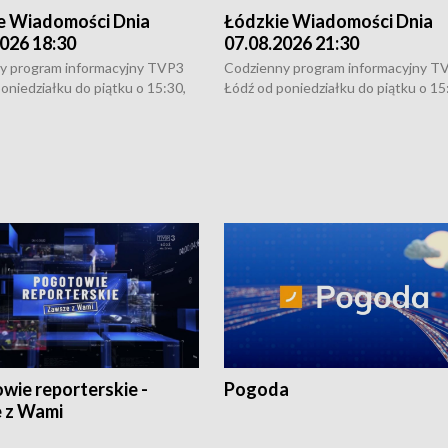
e Wiadomości Dnia
Łódzkie Wiadomości Dnia
026 18:30
07.08.2026 21:30
y program informacyjny TVP3
Codzienny program informacyjny T
oniedziałku do piątku o 15:30,
Łódź od poniedziałku do piątku o 15
:30 i 21:30. W weekendy o
16:30, 18:30 i 21:30. W weekendy o
1:30.
18:30 i 21:30.
wie reporterskie -
Pogoda
 z Wami