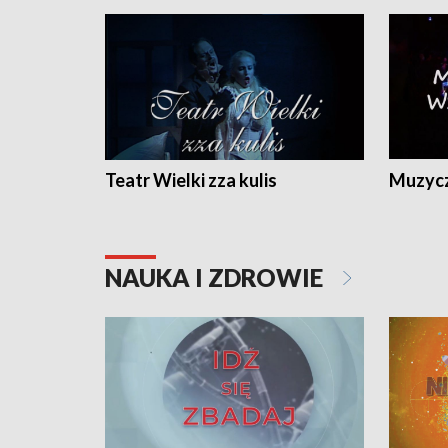
Teatr Wielki zza kulis
Muzycz
NAUKA I ZDROWIE