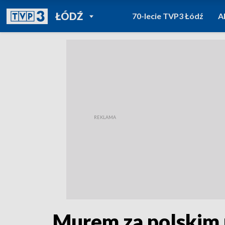
POWRÓT DO
ŁÓDŹ
70-lecie TVP3 Łódź
A
TVP REGIONY
Murem za polskim 