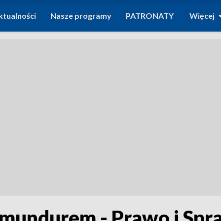
ktualności
Nasze programy
PATRONATY
Więcej
mundurem - Prawo i Spr