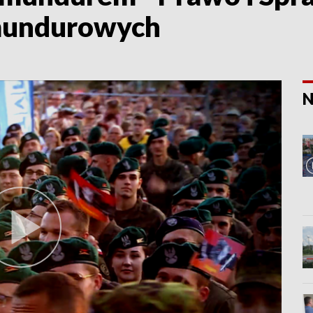
 mundurowych
N