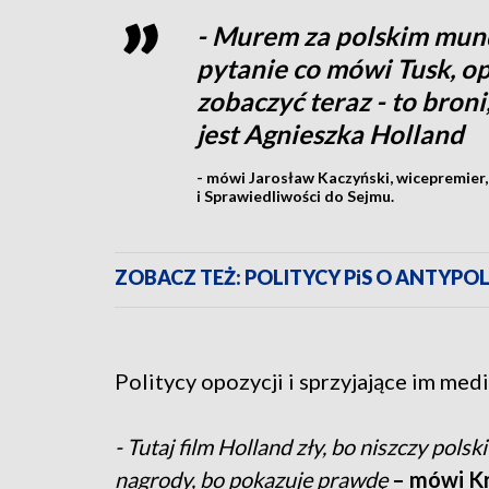
- Murem za polskim mun
pytanie co mówi Tusk, op
zobaczyć teraz - to bron
jest Agnieszka Holland
- mówi Jarosław Kaczyński, wicepremier,
i Sprawiedliwości do Sejmu.
ZOBACZ TEŻ: POLITYCY PiS O ANTYPO
Politycy opozycji i sprzyjające im med
- Tutaj film Holland zły, bo niszczy pol
nagrody, bo pokazuje prawdę
– mówi K