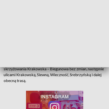
obecną trasą.
linia 83
: z pętli pl. Mikulskiego do Solec – Borowa bez zmian,
następnie ulicami Solec, Borowa, Siewna, Złotno i dalej
obecną trasą. Z pętli cm. Szczecińska do skrzyżowania
Krakowska - Biegunowa bez zmian, następnie ulicami
Krakowską, Siewną, Wieczność, Solec i dalej obecną trasą.
linie N3A/B:
z pętli ICZMP do skrzyżowania Srebrzyńska –
Solec bez zmian, następnie ulicami Wieczność, Siewną,
Złotno i dalej stałą trasą. Z pętli cm. Szczecińska do
skrzyżowania Krakowska – Biegunowa bez zmian, następnie
ulicami Krakowską, Siewną, Wieczność, Srebrzyńską i dalej
obecną trasą.