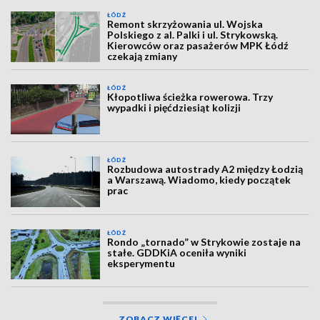
ŁÓDŹ
Remont skrzyżowania ul. Wojska
Polskiego z al. Palki i ul. Strykowską.
Kierowców oraz pasażerów MPK Łódź
czekają zmiany
ŁÓDŹ
Kłopotliwa ścieżka rowerowa. Trzy
wypadki i pięćdziesiąt kolizji
ŁÓDŹ
Rozbudowa autostrady A2 między Łodzią
a Warszawą. Wiadomo, kiedy początek
prac
ŁÓDŹ
Rondo „tornado” w Strykowie zostaje na
stałe. GDDKiA oceniła wyniki
eksperymentu
ZOBACZ WIĘCEJ