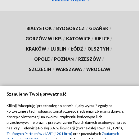
BIAŁYSTOK
/
BYDGOSZCZ
/
GDAŃSK
/
GORZÓW WLKP.
/
KATOWICE
/
KIELCE
/
KRAKÓW
/
LUBLIN
/
ŁÓDŹ
/
OLSZTYN
/
OPOLE
/
POZNAŃ
/
RZESZÓW
/
SZCZECIN
/
WARSZAWA
/
WROCŁAW
Szanujemy Twoją prywatność
Dołącz do nas:
Kliknij "Akceptuję i przechodzę do serwisu", aby wyrazić zgody na
korzystanie z technologii automatycznego śledzenia i zbierania danych,
TVP
dostęp do informacji na Twoim urządzeniu końcowym i ich
Abonament TVP
przechowywanie oraz na przetwarzanie Twoich danych osobowych przez
Regulamin TVP
nas, czyli Telewizję Polską S.A. w likwidacji (zwaną dalej również „TVP”),
Emisja w TVP
Zaufanych Partnerów z IAB* (1201 firm)
oraz pozostałych
Zaufanych
Polityka prywatności