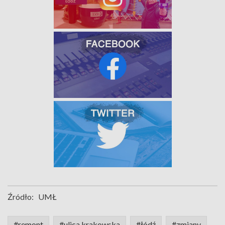
Źródło:
UMŁ
#remont
#ulica krakowska
#łódź
#zmiany