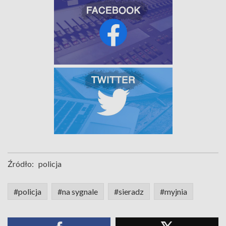
Źródło:
policja
#policja
#na sygnale
#sieradz
#myjnia