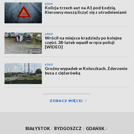
ŁÓDŹ
Kolizja trzech aut na A1 pod Łodzią.
Kierowcy muszą liczyć się z utrudnieniami
ŁÓDŹ
Wrócił na miejsce kradzieży po kolejne
części. 38-latek wpadł w ręce policji
[WIDEO]
ŁÓDŹ
Groźny wypadek w Koluszkach. Zderzenie
busa z ciężarówką
ZOBACZ WIĘCEJ
BIAŁYSTOK
/
BYDGOSZCZ
/
GDAŃSK
/