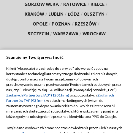
GORZÓW WLKP.
/
KATOWICE
/
KIELCE
/
KRAKÓW
/
LUBLIN
/
ŁÓDŹ
/
OLSZTYN
/
OPOLE
/
POZNAŃ
/
RZESZÓW
/
SZCZECIN
/
WARSZAWA
/
WROCŁAW
Szanujemy Twoją prywatność
Dołącz do nas:
Kliknij "Akceptuję i przechodzę do serwisu", aby wyrazić zgody na
korzystanie z technologii automatycznego śledzenia i zbierania danych,
TVP
dostęp do informacji na Twoim urządzeniu końcowym i ich
Abonament TVP
przechowywanie oraz na przetwarzanie Twoich danych osobowych przez
Regulamin TVP
nas, czyli Telewizję Polską S.A. w likwidacji (zwaną dalej również „TVP”),
Emisja w TVP
Zaufanych Partnerów z IAB* (1201 firm)
oraz pozostałych
Zaufanych
Polityka prywatności
Partnerów TVP (93 firm)
, w celach marketingowych (w tym do
Centrum informacji TVP
Moje zgody
zautomatyzowanego dopasowania reklam do Twoich zainteresowań i
mierzenia ich skuteczności) i pozostałych, które wskazujemy poniżej, a
Naziemna Telewizja Cyfrowa
Pomoc
także zgody na udostępnianie przez nas identyfikatora PPID do Google.
Sklep TVP
Biuro reklamy
Twoje dane osobowe zbierane podczas odwiedzania przez Ciebie naszych
Rada Programowa