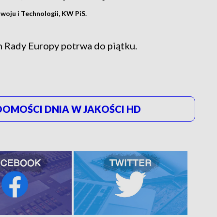
oju i Technologii, KW PiS.
Rady Europy potrwa do piątku.
OMOŚCI DNIA W JAKOŚCI HD