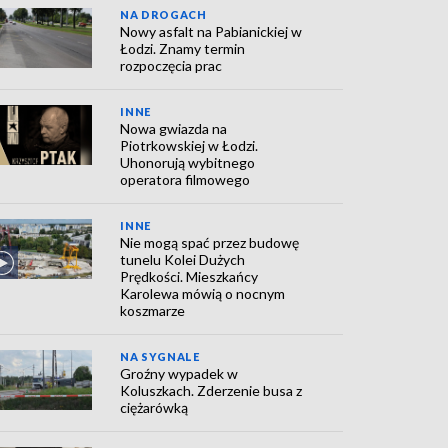
NA DROGACH
Nowy asfalt na Pabianickiej w
Łodzi. Znamy termin
rozpoczęcia prac
INNE
Nowa gwiazda na
Piotrkowskiej w Łodzi.
Uhonorują wybitnego
operatora filmowego
INNE
Nie mogą spać przez budowę
tunelu Kolei Dużych
Prędkości. Mieszkańcy
Karolewa mówią o nocnym
koszmarze
NA SYGNALE
Groźny wypadek w
Koluszkach. Zderzenie busa z
ciężarówką