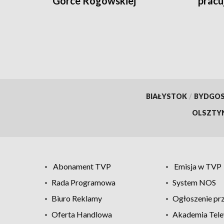
Górce Rogowskiej
pracu
[WIZUALIZACJE]
BIAŁYSTOK
/
BYDGO
OLSZTY
Abonament TVP
Emisja w TVP
Rada Programowa
System NOS
Biuro Reklamy
Ogłoszenie pr
Oferta Handlowa
Akademia Tele