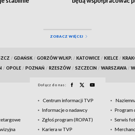
je stabilnie
będą współpracować p
budowie trasy rowero
ZOBACZ WIĘCEJ
SZCZ
/
GDAŃSK
/
GORZÓW WLKP.
/
KATOWICE
/
KIELCE
/
KRA
N
/
OPOLE
/
POZNAŃ
/
RZESZÓW
/
SZCZECIN
/
WARSZAWA
/
W
Dołącz do nas:
Centrum informacji TVP
Naziemna
Informacje o nadawcy
Program d
zetargowe
Zgłoś program (ROPAT)
Serwis fo
wizyjna
Kariera w TVP
Merchandi