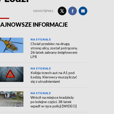
UDOSTĘPNIJ:
AJNOWSZE INFORMACJE
NA SYGNALE
Chciał przebiec na drugą
stronę ulicy, został potrącony.
26-latek zabrany śmigłowcem
LPR
NA SYGNALE
Kolizja trzech aut na A1 pod
Łodzią. Kierowcy muszą liczyć
się z utrudnieniami
NA SYGNALE
Wrócił na miejsce kradzieży
po kolejne części. 38-latek
wpadł w ręce policji [WIDEO]