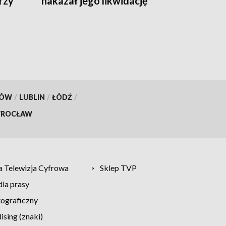
rzy
nakazał jego likwidację
wej
KÓW
/
LUBLIN
/
ŁÓDŹ
/
ROCŁAW
 Telewizja Cyfrowa
Sklep TVP
la prasy
tograficzny
sing (znaki)