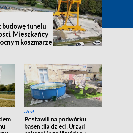
z budowę tunelu
ości. Mieszkańcy
nocnym koszmarze
ŁÓDŹ
kiem.
Postawili na podwórku
nu
basen dla dzieci. Urząd