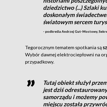
historiami poszczególny
dziedzictwo (...) Szlaki 
doskonałym świadectwem
światowym sercem turys
- podkreśla Andrzej Gut-Mostowy, Sekret
Tegorocznym tematem spotkania są
sz
Wybór dawnej elektrociepłowni na org
przypadkowy.
Tutaj obiekt służył prze
jest dziś odrestaurowany
samorządu i możemy powi
miejscu została przywróc