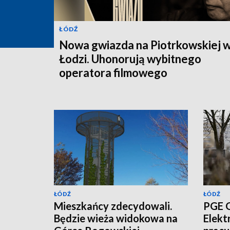
ŁÓDŹ
Nowa gwiazda na Piotrkowskiej 
Łodzi. Uhonorują wybitnego
operatora filmowego
ŁÓDŹ
ŁÓDŹ
Mieszkańcy zdecydowali.
PGE G
Będzie wieża widokowa na
Elekt