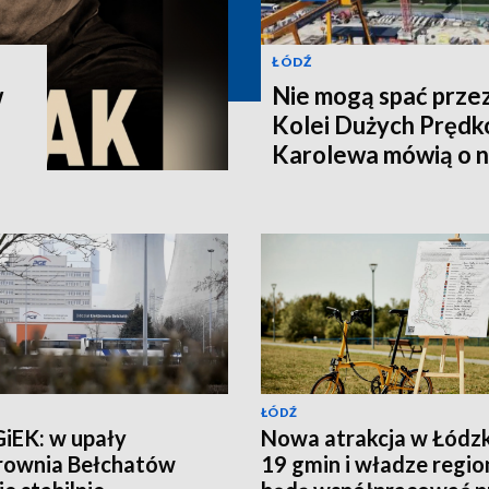
ŁÓDŹ
w
Nie mogą spać prze
Kolei Dużych Prędk
Karolewa mówią o 
ŁÓDŹ
iEK: w upały
Nowa atrakcja w Łódz
rownia Bełchatów
19 gmin i władze regio