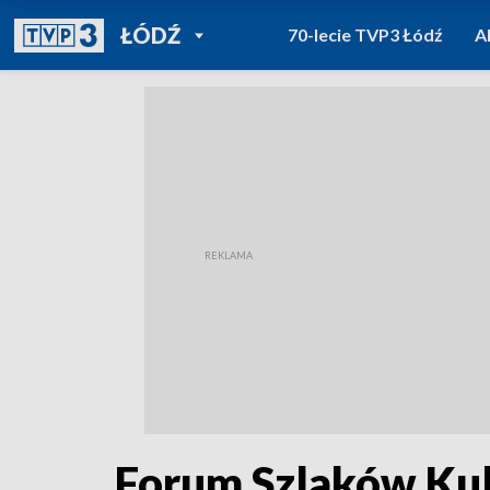
POWRÓT DO
ŁÓDŹ
70-lecie TVP3 Łódź
A
TVP REGIONY
Forum Szlaków Kul