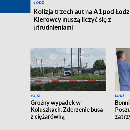
ŁÓDŹ
Kolizja trzech aut na A1 pod Łodz
Kierowcy muszą liczyć się z
utrudnieniami
ŁÓDŹ
ŁÓDŹ
Groźny wypadek w
Bonni
Koluszkach. Zderzenie busa
Poszu
z ciężarówką
zatrz
krymi