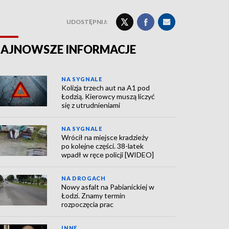
UDOSTĘPNIJ:
AJNOWSZE INFORMACJE
NA SYGNALE
Kolizja trzech aut na A1 pod
Łodzią. Kierowcy muszą liczyć
się z utrudnieniami
NA SYGNALE
Wrócił na miejsce kradzieży
po kolejne części. 38-latek
wpadł w ręce policji [WIDEO]
NA DROGACH
Nowy asfalt na Pabianickiej w
Łodzi. Znamy termin
rozpoczęcia prac
INNE