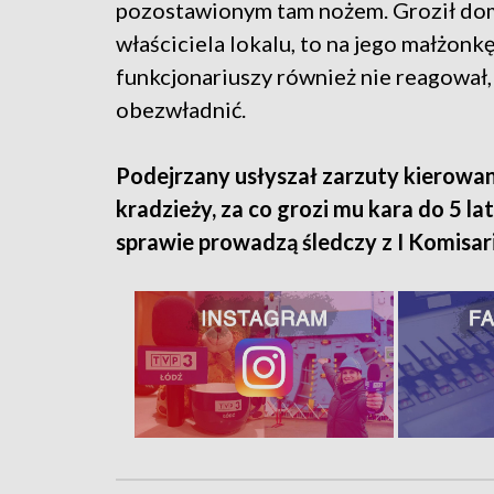
pozostawionym tam nożem. Groził do
właściciela lokalu, to na jego małżonk
funkcjonariuszy również nie reagował,
obezwładnić.
Podejrzany usłyszał zarzuty kierowan
kradzieży, za co grozi mu kara do 5 l
sprawie prowadzą śledczy z I Komisari