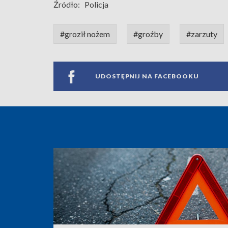
Źródło:
Policja
#groził nożem
#groźby
#zarzuty
UDOSTĘPNIJ NA FACEBOOKU