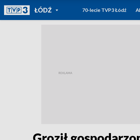
POWRÓT DO
ŁÓDŹ
70-lecie TVP3 Łódź
A
TVP REGIONY
Groził gospodarzo