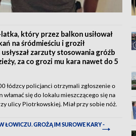
-latka, który przez balkon usiłował
ań na śródmieściu i groził
 usłyszał zarzuty stosowania gróźb
ieży, za co grozi mu kara nawet do 5
0 łódzcy policjanci otrzymali zgłoszenie o
n włamać się do lokalu mieszczącego się na
zy ulicy Piotrkowskiej. Miał przy sobie nóż.
W ŁOWICZU. GROŻĄ IM SUROWE KARY -