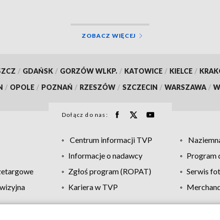
ZOBACZ WIĘCEJ
SZCZ
/
GDAŃSK
/
GORZÓW WLKP.
/
KATOWICE
/
KIELCE
/
KRA
N
/
OPOLE
/
POZNAŃ
/
RZESZÓW
/
SZCZECIN
/
WARSZAWA
/
W
Dołącz do nas:
Centrum informacji TVP
Naziemna
Informacje o nadawcy
Program d
zetargowe
Zgłoś program (ROPAT)
Serwis fo
wizyjna
Kariera w TVP
Merchandi