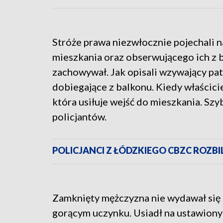
Stróże prawa niezwłocznie pojechali na
mieszkania oraz obserwującego ich z b
zachowywał. Jak opisali wzywający pat
dobiegające z balkonu. Kiedy właścici
która usiłuje wejść do mieszkania. S
policjantów.
POLICJANCI Z ŁÓDZKIEGO CBZC ROZBI
Zamknięty mężczyzna nie wydawał się s
gorącym uczynku. Usiadł na ustawionym