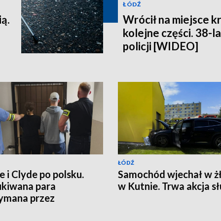
ŁÓDŹ
ią.
Wrócił na miejsce k
kolejne części. 38-l
policji [WIDEO]
ŁÓDŹ
e i Clyde po polsku.
Samochód wjechał w ż
kiwana para
w Kutnie. Trwa akcja s
ymana przez
nalnych