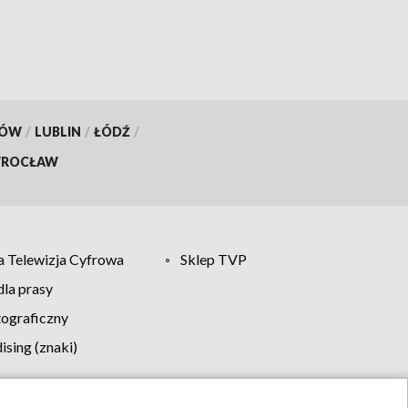
KÓW
/
LUBLIN
/
ŁÓDŹ
/
ROCŁAW
 Telewizja Cyfrowa
Sklep TVP
la prasy
tograficzny
sing (znaki)