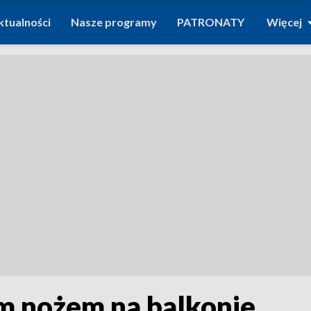
ktualności
Nasze programy
PATRONATY
Więcej
m nożem na balkonie