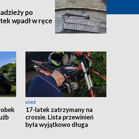
radzieży po
atek wpadł w ręce
ŁÓDŹ
łobek
17-latek zatrzymany na
łużb
crossie. Lista przewinień
była wyjątkowo długa