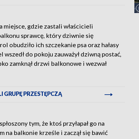
 miejsce, gdzie zastali właścicieli
alkonu sprawcę, który dziwnie się
rol obudziło ich szczekanie psa oraz hałasy
el wszedł do pokoju zauważył dziwną postać,
zybko zamknął drzwi balkonowe i wezwał
LI GRUPĘ PRZESTĘPCZĄ
płoszony tym, że ktoś przyłapał go na
 na balkonie krześle i zaczął się bawić