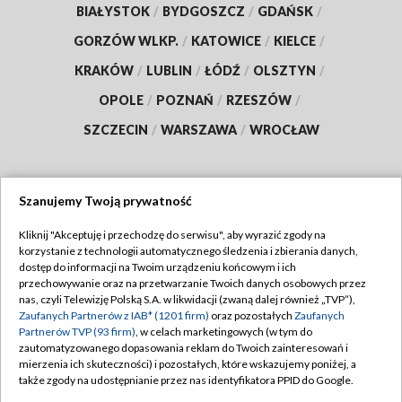
BIAŁYSTOK
/
BYDGOSZCZ
/
GDAŃSK
/
GORZÓW WLKP.
/
KATOWICE
/
KIELCE
/
KRAKÓW
/
LUBLIN
/
ŁÓDŹ
/
OLSZTYN
/
OPOLE
/
POZNAŃ
/
RZESZÓW
/
SZCZECIN
/
WARSZAWA
/
WROCŁAW
Szanujemy Twoją prywatność
Dołącz do nas:
Kliknij "Akceptuję i przechodzę do serwisu", aby wyrazić zgody na
korzystanie z technologii automatycznego śledzenia i zbierania danych,
TVP
dostęp do informacji na Twoim urządzeniu końcowym i ich
Abonament TVP
przechowywanie oraz na przetwarzanie Twoich danych osobowych przez
Regulamin TVP
nas, czyli Telewizję Polską S.A. w likwidacji (zwaną dalej również „TVP”),
Emisja w TVP
Zaufanych Partnerów z IAB* (1201 firm)
oraz pozostałych
Zaufanych
Polityka prywatności
Partnerów TVP (93 firm)
, w celach marketingowych (w tym do
Centrum informacji TVP
Moje zgody
zautomatyzowanego dopasowania reklam do Twoich zainteresowań i
mierzenia ich skuteczności) i pozostałych, które wskazujemy poniżej, a
Naziemna Telewizja Cyfrowa
Pomoc
także zgody na udostępnianie przez nas identyfikatora PPID do Google.
Sklep TVP