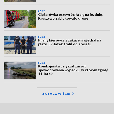
ŁÓDŹ
Ciężarówka przewróciła się na jezdnię.
Kruszywo zablokowało drogę
ŁÓDŹ
Pijany kierowca z zakazem wjechał na
plażę. 59-latek trafił do aresztu
ŁÓDŹ
Kombajnista usłyszał zarzut
spowodowania wypadku, w którym zginął
11-latek
ZOBACZ WIĘCEJ