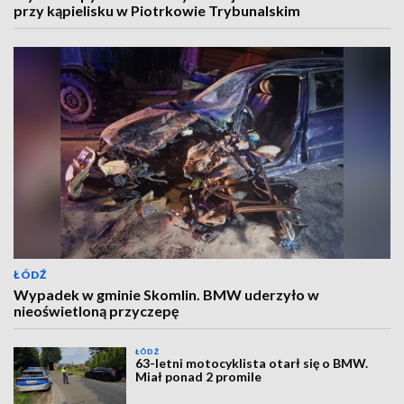
przy kąpielisku w Piotrkowie Trybunalskim
ŁÓDŹ
Wypadek w gminie Skomlin. BMW uderzyło w
nieoświetloną przyczepę
ŁÓDŹ
63-letni motocyklista otarł się o BMW.
Miał ponad 2 promile