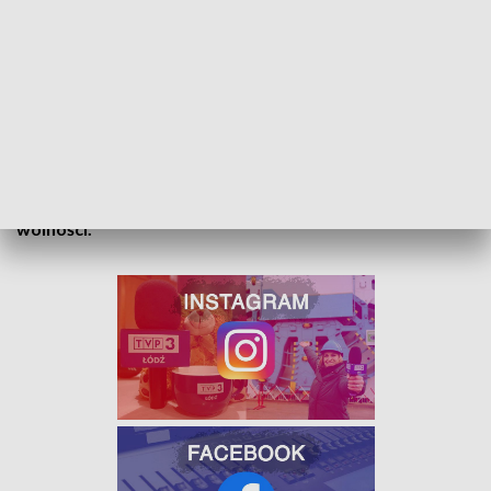
Usłyszał prokuratorski zarzut kradzieży rozbójniczej oraz
dwa zarzuty kradzieży. Policjanci zatrzymali również
drugiego z mężczyzn, 31-latka z powiatu łowickiego, który
wspólnie i w porozumieniu z 23-latkiem
dokonali kradzieży
rozbójniczej.
Prokurator Rejonowy w Łowiczu zastosował
wobec podejrzanych dozór policyjny oraz zakaz opuszczania
kraju.
Grozi im kara nawet do 10 lat pozbawienia
wolności.