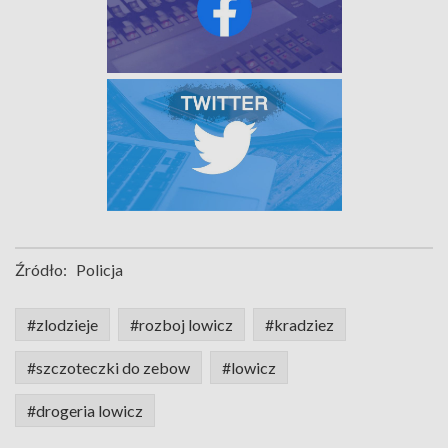
Źródło:
Policja
#zlodzieje
#rozboj lowicz
#kradziez
#szczoteczki do zebow
#lowicz
#drogeria lowicz