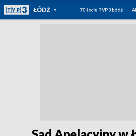
POWRÓT DO
ŁÓDŹ
70-lecie TVP3 Łódź
A
TVP REGIONY
Sąd Apelacyjny w 