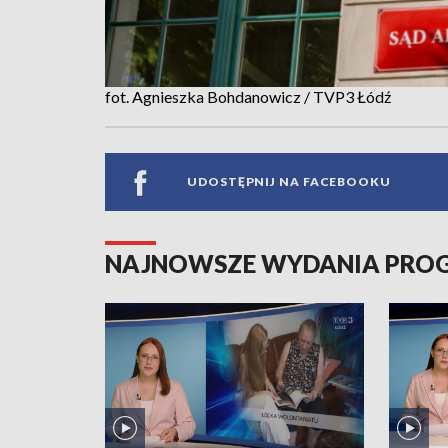
fot. Agnieszka Bohdanowicz / TVP3 Łódź
UDOSTĘPNIJ NA FACEBOOKU
NAJNOWSZE WYDANIA PR