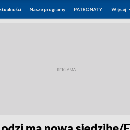
ktualności
Nasze programy
PATRONATY
Więcej
Łodzi ma nową siedzibę/F