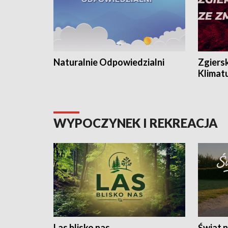
Naturalnie Odpowiedzialni
Zgiers
Klimat
WYPOCZYNEK I REKREACJA
Las blisko nas
Świat n