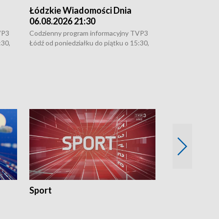
Łódzkie Wiadomości Dnia
Łódzkie Wia
06.08.2026 21:30
06.08.2026 1
VP3
Codzienny program informacyjny TVP3
Codzienny progr
:30,
Łódź od poniedziałku do piątku o 15:30,
Łódź od poniedzi
16:30, 18:30 i 21:30. W weekendy o
16:30, 18:30 i 2
18:30 i 21:30.
18:30 i 21:30.
Sport
Rozmowa Dn