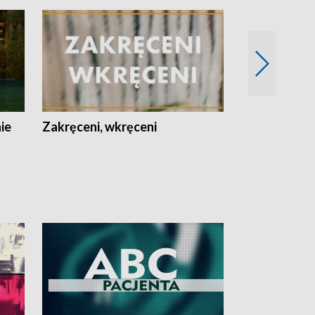
nie
Zakręceni, wkręceni
Skarby Łodzi