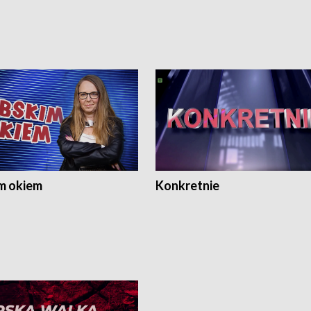
m okiem
Konkretnie