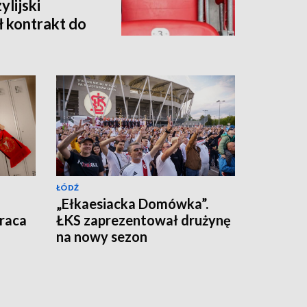
lijski
ł kontrakt do
ŁÓDŹ
„Ełkaesiacka Domówka”.
raca
ŁKS zaprezentował drużynę
na nowy sezon