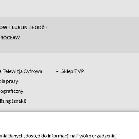
KÓW
/
LUBLIN
/
ŁÓDŹ
/
ROCŁAW
 Telewizja Cyfrowa
Sklep TVP
la prasy
tograficzny
sing (znaki)
klamy
Kontakt
rania danych, dostęp do informacji na Twoim urządzeniu