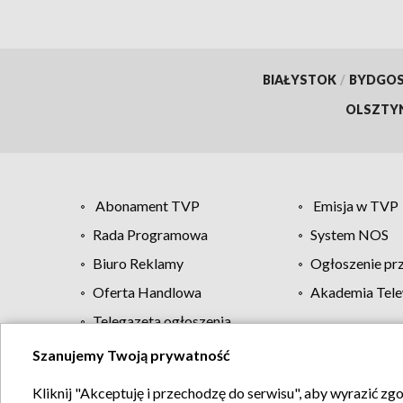
BIAŁYSTOK
/
BYDGO
OLSZTY
Abonament TVP
Emisja w TVP
Rada Programowa
System NOS
Biuro Reklamy
Ogłoszenie pr
Oferta Handlowa
Akademia Tele
Telegazeta ogłoszenia
Szanujemy Twoją prywatność
Regulamin TVP
Kliknij "Akceptuję i przechodzę do serwisu", aby wyrazić zg