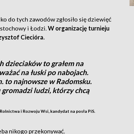
lko do tych zawodów zgłosiło się dziewięć
ęstochowy i Łodzi.
W organizację turnieju
zysztof Ciecióra.
h dzieciaków to grałem na
uważać na łuski po nabojach.
.in. to najnowsze w Radomsku.
u gromadzi ludzi, którzy chcą
 Rolnictwa i Rozwoju Wsi, kandydat na posła PiS.
rzeba nikogo przekonywać.