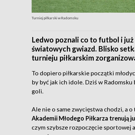
Turniej piłkarski w Radomsku
Ledwo poznali co to futbol i już
światowych gwiazd. Blisko setk
turnieju piłkarskim zorganiz
To dopiero piłkarskie początki młodyc
by być jak ich idole. Dziś w Radomsku
goli.
Ale nie o same zwycięstwa chodzi, a o 
Akademii Młodego Piłkarza trenują ju
czym szybsze rozpoczęcie sportowej a