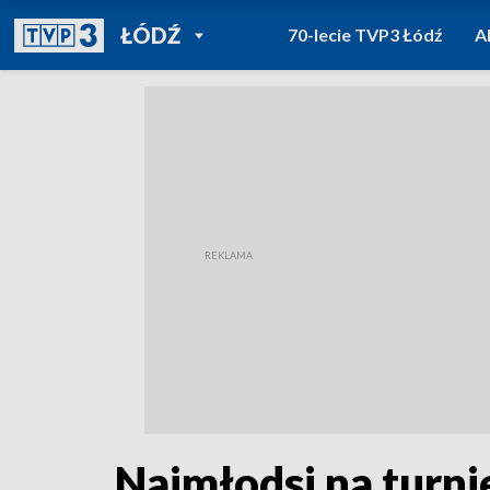
POWRÓT DO
ŁÓDŹ
70-lecie TVP3 Łódź
A
TVP REGIONY
Najmłodsi na turn