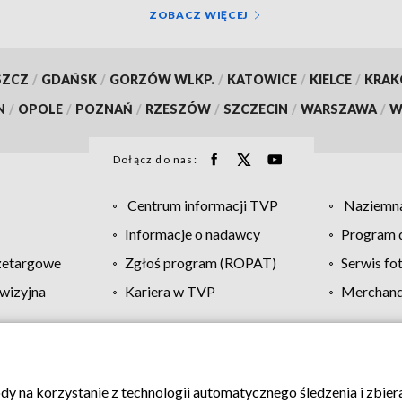
ZOBACZ WIĘCEJ
SZCZ
/
GDAŃSK
/
GORZÓW WLKP.
/
KATOWICE
/
KIELCE
/
KRA
N
/
OPOLE
/
POZNAŃ
/
RZESZÓW
/
SZCZECIN
/
WARSZAWA
/
W
Dołącz do nas:
Centrum informacji TVP
Naziemna
Informacje o nadawcy
Program d
zetargowe
Zgłoś program (ROPAT)
Serwis fo
wizyjna
Kariera w TVP
Merchandi
Polityka prywatności
Moje zgody
Pomoc
Biuro re
ody na korzystanie z technologii automatycznego śledzenia i zbie