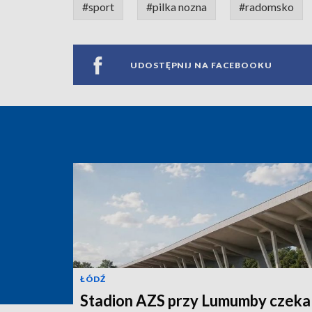
#sport
#pilka nozna
#radomsko
UDOSTĘPNIJ NA FACEBOOKU
ŁÓDŹ
Stadion AZS przy Lumumby czeka