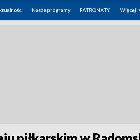
ktualności
Nasze programy
PATRONATY
Więcej
ieju piłkarskim w Radom