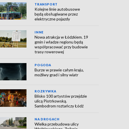
TRANSPORT
Kolejne linie autobusowe
będą obsługiwane przez
elektryczne pojazdy
INNE
Nowa atrakcja w Łódzkiem. 19
gmin i władze regionu będą
współpracować przy budowie
trasy rowerowej
POGODA
Burze w prawie całym kraju,
możliwy grad i silny wiatr
ROZRYWKA
Blisko 100 artystów przejdzie
ulicą Piotrkowską.
Sambodrom roztańczy Łódź
NA DROGACH
Wielka przebudowa ulicy
Wróblewskiego. Zniknie