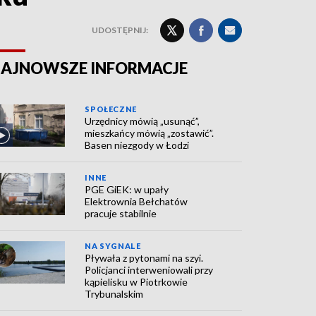
UDOSTĘPNIJ:
AJNOWSZE INFORMACJE
SPOŁECZNE
Urzędnicy mówią „usunąć”,
mieszkańcy mówią „zostawić”.
Basen niezgody w Łodzi
INNE
PGE GiEK: w upały
Elektrownia Bełchatów
pracuje stabilnie
NA SYGNALE
Pływała z pytonami na szyi.
Policjanci interweniowali przy
kąpielisku w Piotrkowie
Trybunalskim