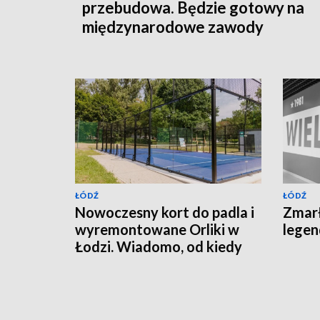
przebudowa. Będzie gotowy na
międzynarodowe zawody
ŁÓDŹ
ŁÓDŹ
Nowoczesny kort do padla i
Zmarł
wyremontowane Orliki w
lege
Łodzi. Wiadomo, od kiedy
będzie można z nich
korzystać