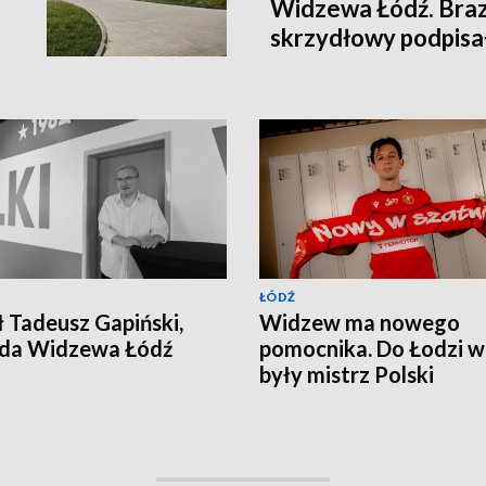
Widzewa Łódź. Brazy
skrzydłowy podpisa
2028 roku
ŁÓDŹ
 Tadeusz Gapiński,
Widzew ma nowego
nda Widzewa Łódź
pomocnika. Do Łodzi w
były mistrz Polski