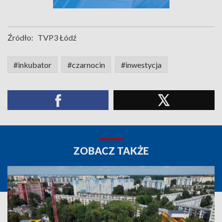
Źródło:
TVP3 Łódź
#inkubator
#czarnocin
#inwestycja
ZOBACZ TAKŻE