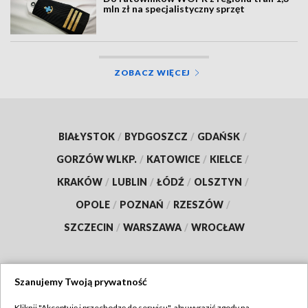
mln zł na specjalistyczny sprzęt
ZOBACZ WIĘCEJ
BIAŁYSTOK
/
BYDGOSZCZ
/
GDAŃSK
/
GORZÓW WLKP.
/
KATOWICE
/
KIELCE
/
KRAKÓW
/
LUBLIN
/
ŁÓDŹ
/
OLSZTYN
/
OPOLE
/
POZNAŃ
/
RZESZÓW
/
SZCZECIN
/
WARSZAWA
/
WROCŁAW
Szanujemy Twoją prywatność
Dołącz do nas:
Kliknij "Akceptuję i przechodzę do serwisu", aby wyrazić zgody na