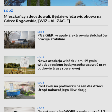
ŁÓDŹ
Mieszkańcy zdecydowali. Będzie wieża widokowa na
Górce Rogowskiej [WIZUALIZACJE]
ŁÓDŹ
PGE GiEK: w upały Elektrownia Bełchatów
pracuje stabilnie
ŁÓDŹ
Nowa atrakcja w Łódzkiem. 19 gmin i
władze regionu będą współpracować przy
budowie trasy rowerowej
ŁÓDŹ
Postawili na podwórku basen dla dzieci.
Urząd nakazał jego likwidację
ŁÓDŹ
Do ratowników WOPR z regionu trafi 1,3