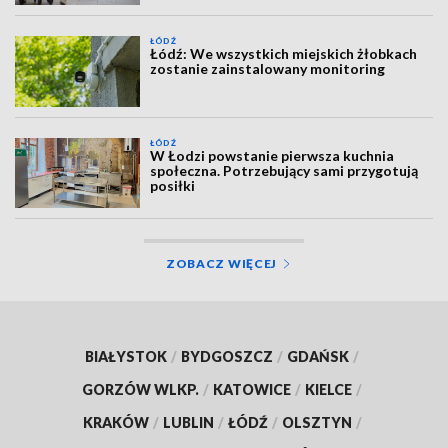
ŁÓDŹ
Łódź: We wszystkich miejskich żłobkach
zostanie zainstalowany monitoring
ŁÓDŹ
W Łodzi powstanie pierwsza kuchnia
społeczna. Potrzebujący sami przygotują
posiłki
ZOBACZ WIĘCEJ
BIAŁYSTOK
/
BYDGOSZCZ
/
GDAŃSK
/
GORZÓW WLKP.
/
KATOWICE
/
KIELCE
/
KRAKÓW
/
LUBLIN
/
ŁÓDŹ
/
OLSZTYN
/