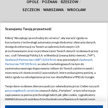
OPOLE
/
POZNAŃ
/
RZESZÓW
/
SZCZECIN
/
WARSZAWA
/
WROCŁAW
Szanujemy Twoją prywatność
Dołącz do nas:
Kliknij "Akceptuję i przechodzę do serwisu", aby wyrazić zgody na
korzystanie z technologii automatycznego śledzenia i zbierania danych,
TVP
dostęp do informacji na Twoim urządzeniu końcowym i ich
Abonament TVP
przechowywanie oraz na przetwarzanie Twoich danych osobowych przez
Regulamin TVP
nas, czyli Telewizję Polską S.A. w likwidacji (zwaną dalej również „TVP”),
Emisja w TVP
Polityka prywatności
Zaufanych Partnerów z IAB* (1201 firm)
oraz pozostałych
Zaufanych
Partnerów TVP (93 firm)
, w celach marketingowych (w tym do
Centrum informacji TVP
Moje zgody
zautomatyzowanego dopasowania reklam do Twoich zainteresowań i
mierzenia ich skuteczności) i pozostałych, które wskazujemy poniżej, a
Naziemna Telewizja Cyfrowa
Pomoc
także zgody na udostępnianie przez nas identyfikatora PPID do Google.
Sklep TVP
Biuro reklamy
Twoje dane osobowe zbierane podczas odwiedzania przez Ciebie naszych
Rada Programowa
Kontakt
poszczególnych serwisów
zwanych dalej „Portalem”, w tym informacje
zapisywane za pomocą technologii takich jak: pliki cookie, sygnalizatory
System NOS
WWW lub innych podobnych technologii umożliwiających świadczenie
dopasowanych i bezpiecznych usług, personalizację treści oraz reklam,
Informacje o nadawcy
Kanały
udostępnianie funkcji mediów społecznościowych oraz analizowanie