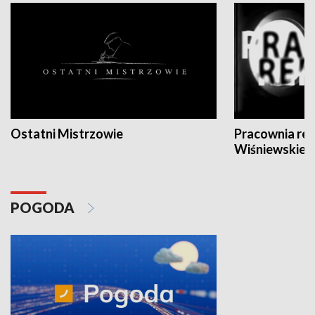
Ostatni Mistrzowie
Pracownia re
Wiśniewskieg
POGODA