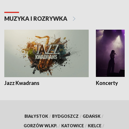
MUZYKA I ROZRYWKA
Jazz Kwadrans
Koncerty
BIAŁYSTOK
/
BYDGOSZCZ
/
GDAŃSK
/
GORZÓW WLKP.
/
KATOWICE
/
KIELCE
/