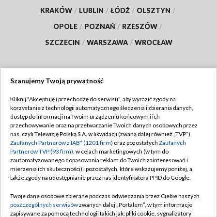
KRAKÓW
/
LUBLIN
/
ŁÓDŹ
/
OLSZTYN
/
OPOLE
/
POZNAŃ
/
RZESZÓW
/
SZCZECIN
/
WARSZAWA
/
WROCŁAW
Szanujemy Twoją prywatność
Dołącz do nas:
Kliknij "Akceptuję i przechodzę do serwisu", aby wyrazić zgody na
korzystanie z technologii automatycznego śledzenia i zbierania danych,
TVP
dostęp do informacji na Twoim urządzeniu końcowym i ich
Abonament TVP
przechowywanie oraz na przetwarzanie Twoich danych osobowych przez
Regulamin TVP
nas, czyli Telewizję Polską S.A. w likwidacji (zwaną dalej również „TVP”),
Emisja w TVP
Zaufanych Partnerów z IAB* (1201 firm)
oraz pozostałych
Zaufanych
Polityka prywatności
Partnerów TVP (93 firm)
, w celach marketingowych (w tym do
Centrum informacji TVP
Moje zgody
zautomatyzowanego dopasowania reklam do Twoich zainteresowań i
mierzenia ich skuteczności) i pozostałych, które wskazujemy poniżej, a
Naziemna Telewizja Cyfrowa
Pomoc
także zgody na udostępnianie przez nas identyfikatora PPID do Google.
Sklep TVP
Biuro reklamy
Twoje dane osobowe zbierane podczas odwiedzania przez Ciebie naszych
Rada Programowa
poszczególnych serwisów
zwanych dalej „Portalem”, w tym informacje
Kontakt
zapisywane za pomocą technologii takich jak: pliki cookie, sygnalizatory