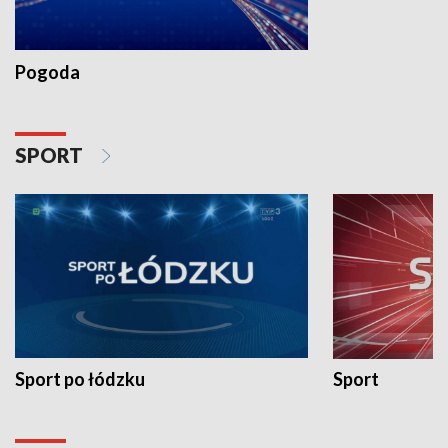
Pogoda
SPORT
Sport po łódzku
Sport